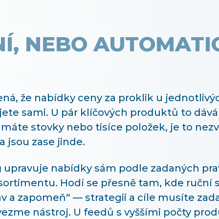
Í, NEBO AUTOMATI
á, že nabídky ceny za proklik u jednotliv
jete sami. U pár klíčových produktů to dáv
e máte stovky nebo tisíce položek, je to ne
a jsou zase jinde.
g
upravuje nabídky sám podle zadaných pra
sortimentu. Hodí se přesně tam, kde ruční 
av a zapomeň“ — strategii a cíle musíte zada
vezme nástroj. U feedů s vyššími počty pr