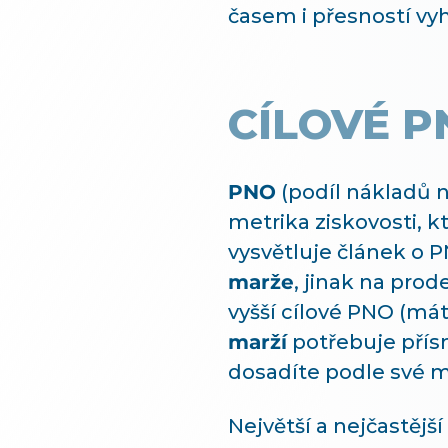
časem i přesností vyh
CÍLOVÉ P
PNO
(podíl nákladů n
metrika ziskovosti, k
vysvětluje článek o 
marže
, jinak na pro
vyšší cílové PNO (mát
marží
potřebuje přísn
dosadíte podle své ma
Největší a nejčastějš