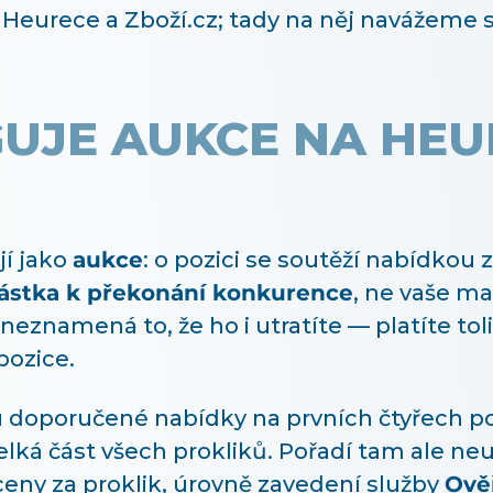
Heurece a Zboží.cz; tady na něj navážeme st
UJE AUKCE NA HEU
í jako
aukce
: o pozici se soutěží nabídkou z
částka k překonání konkurence
, ne vaše m
 neznamená to, že ho i utratíte — platíte tolik
pozice.
u doporučené nabídky na prvních čtyřech poz
elká část všech prokliků. Pořadí tam ale neu
eny za proklik, úrovně zavedení služby
Ově