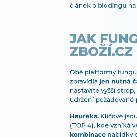
článek o biddingu na 
JAK FUNG
ZBOŽÍ.CZ
Obě platformy funguj
zpravidla
jen nutná 
nastavíte vyšší strop,
udržení požadované 
Heureka.
Klíčové jso
(TOP 4), kde vzniká v
kombinace
nabídky c