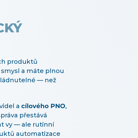
CKÝ
ých produktů
á smysl a máte plnou
zvládnutelné — než
videl a
cílového PNO
,
správa přestává
t vy — ale rutinní
oduktů automatizace