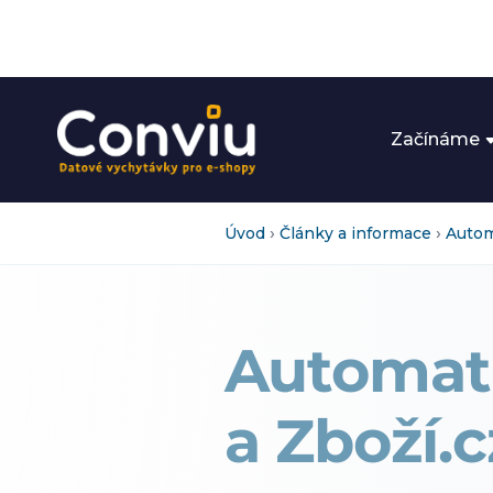
Začínáme
›
›
Úvod
Články a informace
Autom
Automati
a Zboží.