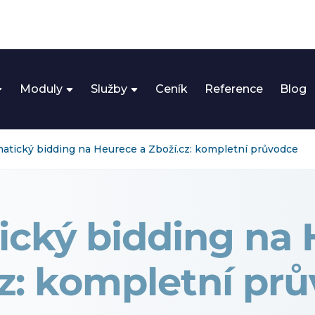
Moduly
Služby
Ceník
Reference
Blog
atický bidding na Heurece a Zboží.cz: kompletní průvodce
cký bidding na
cz: kompletní pr