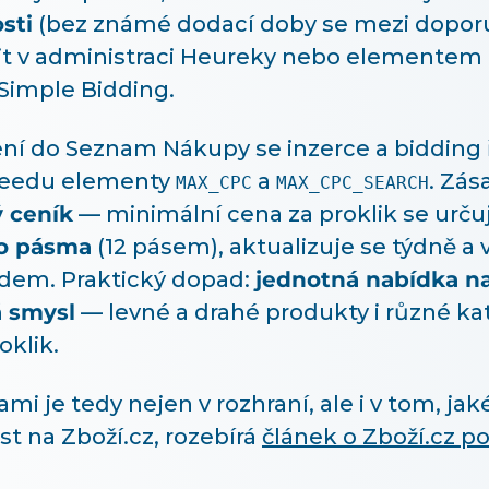
sti
(bez známé dodací doby se mezi dopor
it v administraci Heureky nebo elementem
 Simple Bidding.
ní do Seznam Nákupy se inzerce a bidding 
e feedu elementy
a
. Zás
MAX_CPC
MAX_CPC_SEARCH
 ceník
— minimální cena za proklik se urču
o pásma
(12 pásem), aktualizuje se týdně 
edem. Praktický dopad:
jednotná nabídka n
 smysl
— levné a drahé produkty i různé kat
oklik.
mi je tedy nejen v rozhraní, ale i v tom, jak
st na Zboží.cz, rozebírá
článek o Zboží.cz p