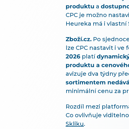
produktu
a
dostupno
CPC je možno nastav
Heureka má i vlastní
Zboží.cz.
Po sjednoce
lze CPC nastavit i v
2026
platí
dynamický
produktu a cenovéh
avizuje dva týdny př
sortimentem nedává
minimální cenu za pr
Rozdíl mezi platforma
Co ovlivňuje viditelno
Skliku
.