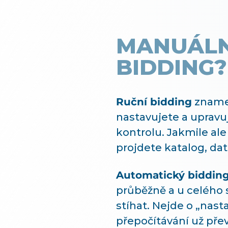
MANUÁLN
BIDDING?
Ruční bidding
znamen
nastavujete a upravu
kontrolu. Jakmile al
projdete katalog, dat
Automatický biddin
průběžně a u celého 
stíhat. Nejde o „nast
přepočítávání už pře