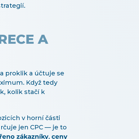
rategií.
RECE A
a proklik a účtuje se
aximum. Když tedy
, kolik stačí k
icích v horní části
rčuje jen CPC — je to
řeno zákazníky
,
ceny