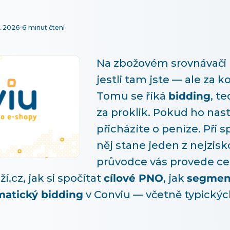
. 2026
6 minut čtení
Na zbožovém srovnávači 
jestli tam jste — ale za ko
Tomu se říká
bidding
, t
za proklik. Pokud ho nas
přicházíte o peníze. Při 
něj stane jeden z nejzisk
průvodce vás provede cel
.cz, jak si spočítat
cílové PNO
, jak
segment
atický bidding
v Conviu — včetně typickýc