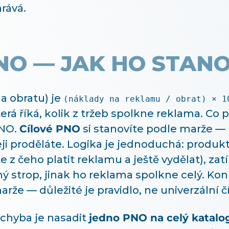
rává.
NO — JAK HO STANO
a obratu) je
(náklady na reklamu / obrat) × 1
terá říká, kolik z tržeb spolkne reklama. Co 
PNO.
Cílové PNO
si stanovíte podle marže —
deji proděláte. Logika je jednoduchá: produk
e z čeho platit reklamu a ještě vydělat), z
ý strop, jinak ho reklama spolkne celý. Kon
rže — důležité je pravidlo, ne univerzální čí
í chyba je nasadit
jedno PNO na celý katalo