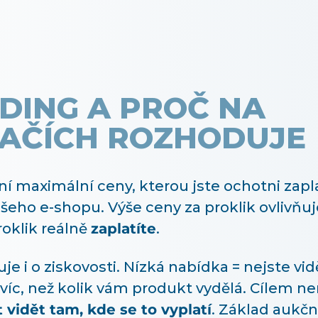
DDING A PROČ NA
AČÍCH ROZHODUJE
í maximální ceny, kterou jste ochotni zapla
šeho e-shopu. Výše ceny za proklik ovlivňu
roklik reálně
zaplatíte
.
je i o ziskovosti. Nízká nabídka = nejste vi
e víc, než kolik vám produkt vydělá. Cílem ne
 vidět tam, kde se to vyplatí
. Základ aukč