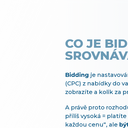
CO JE BI
SROVNÁV
Bidding
je nastavován
(CPC) z nabídky do va
zobrazíte a kolik za p
A právě proto rozhodu
příliš vysoká = platít
každou cenu“, ale
být