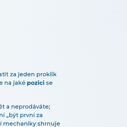
tit za jeden proklik
je na jaké
pozici
se
dět a neprodáváte;
ní „být první za
ní mechaniky shrnuje