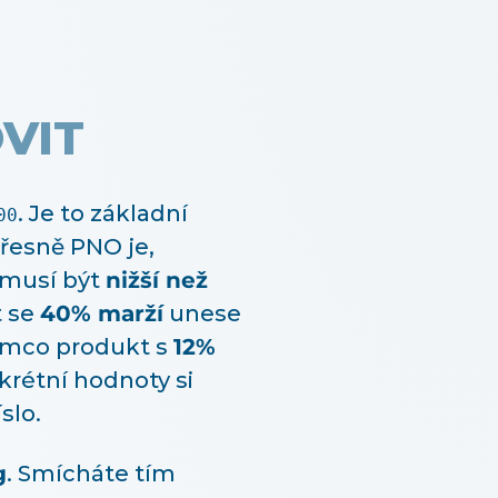
VIT
. Je to základní
00
přesně PNO je,
 musí být
nižší než
t se
40% marží
unese
atímco produkt s
12%
krétní hodnoty si
slo.
g
. Smícháte tím