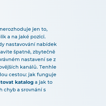
nerozhoduje jen to,
lik a na jaké pozici.
edy nastavování nabídek
tavíte špatně, zbytečně
správném nastavení se z
ovějších kanálů. Tenhle
ou cestou: jak funguje
ovat katalog
a jak to
h chyb a srovnání s