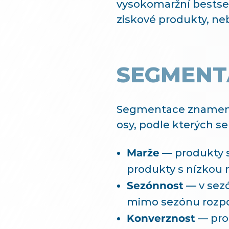
vysokomaržní bestse
ziskové produkty, ne
SEGMENT
Segmentace znamená r
osy, podle kterých s
Marže
— produkty s
produkty s nízkou 
Sezónnost
— v sezó
mimo sezónu rozpo
Konverznost
— prod