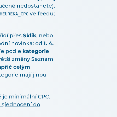
učené nedostanete).
ve feedu;
HEUREKA_CPC
řídí přes
Sklik
, nebo
adní novinka: od
1. 4.
je podle
kategorie
a větší změny Seznam
apříč celým
egorie mají jinou
é je minimální CPC.
o sjednocení do