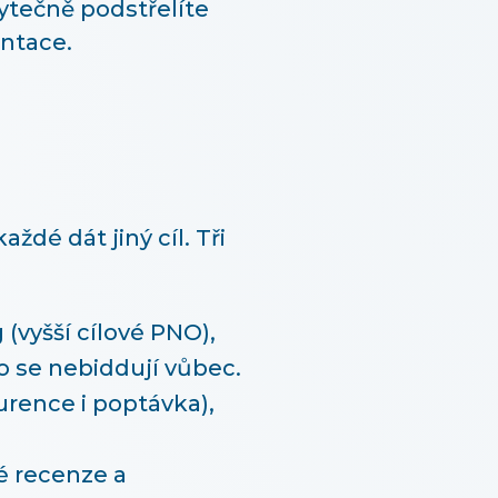
tečně podstřelíte
entace.
é dát jiný cíl. Tři
(vyšší cílové PNO),
o se nebiddují vůbec.
urence i poptávka),
é recenze a