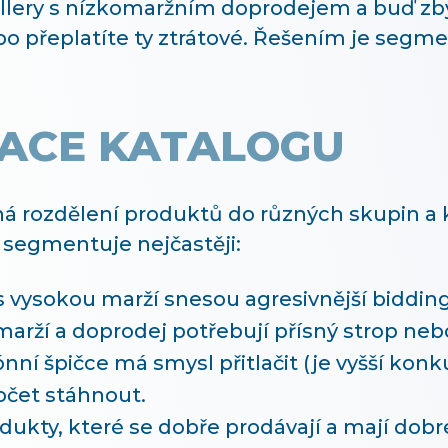
llery s nízkomaržním doprodejem a buď zby
bo přeplatíte ty ztrátové. Řešením je segm
ACE KATALOGU
ozdělení produktů do různých skupin a každ
e segmentuje nejčastěji:
 vysokou marží snesou agresivnější bidding 
marží a doprodej potřebují přísný strop neb
nní špičce má smysl přitlačit (je vyšší konk
čet stáhnout.
ukty, které se dobře prodávají a mají dobr