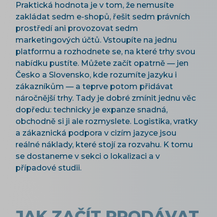
Praktická hodnota je v tom, že nemusíte
zakládat sedm e-shopů, řešit sedm právních
prostředí ani provozovat sedm
marketingových účtů. Vstoupíte na jednu
platformu a rozhodnete se, na které trhy svou
nabídku pustíte. Můžete začít opatrně — jen
Česko a Slovensko, kde rozumíte jazyku i
zákazníkům — a teprve potom přidávat
náročnější trhy. Tady je dobré zmínit jednu věc
dopředu: technicky je expanze snadná,
obchodně si ji ale rozmyslete. Logistika, vratky
a zákaznická podpora v cizím jazyce jsou
reálné náklady, které stojí za rozvahu. K tomu
se dostaneme v sekci o lokalizaci a v
případové studii.
JAK ZAČÍT PRODÁVAT