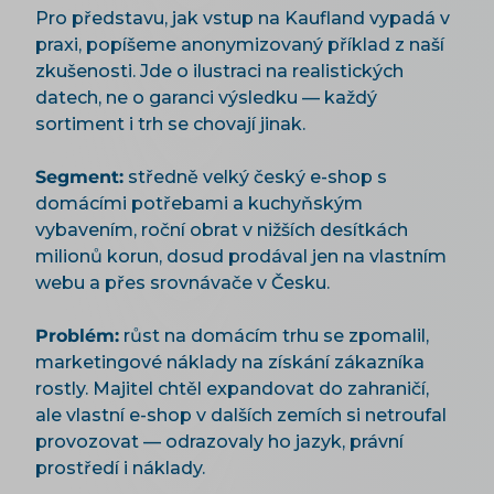
Pro představu, jak vstup na Kaufland vypadá v
praxi, popíšeme anonymizovaný příklad z naší
zkušenosti. Jde o ilustraci na realistických
datech, ne o garanci výsledku — každý
sortiment i trh se chovají jinak.
Segment:
středně velký český e-shop s
domácími potřebami a kuchyňským
vybavením, roční obrat v nižších desítkách
milionů korun, dosud prodával jen na vlastním
webu a přes srovnávače v Česku.
Problém:
růst na domácím trhu se zpomalil,
marketingové náklady na získání zákazníka
rostly. Majitel chtěl expandovat do zahraničí,
ale vlastní e-shop v dalších zemích si netroufal
provozovat — odrazovaly ho jazyk, právní
prostředí i náklady.