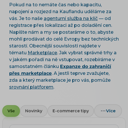
Pokud na to nemáte čas nebo kapacitu,
napojení a rozjezd na Kauflandu uděláme za
vás. Je to naše
agenturní služba na klíč
— od
registrace přes lokalizaci až po doladění cen.
Napište nám a my se postaráme o to, abyste
mohli prodávat do celé Evropy bez technických
starostí. Obecnější souvislosti najdete v
tématu
Marketplace
. Jak vybrat správné trhy a
v jakém pořadí na ně vstupovat, rozebíráme v
samostatném článku
Expanze do zahraničí
přes marketplace
. A jestli teprve zvažujete,
zda a který marketplace je pro vás, pomůže
srovnání platforem
.
Více
Vše
Novinky
E-commerce tipy
Hledat