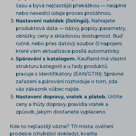
času a bývá nejčastější překážkou — neúplné
nebo nesedící údaje proces protáhnou.
Nastavení nabídek (listingů).
Nahrajete
produktová data — názvy, popisy, parametry,
obrázky, ceny a skladovou dostupnost. Buď
ručně, nebo přes datový soubor či napojení,
které vám aktualizace posílá automaticky.
Spárování s katalogem.
Kaufland má vlastní
strukturu kategorií a u řady produktů
pracuje s identifikátory (EAN/GTIN). Správné
zařazení a párování rozhoduje o tom, zda
vás zákazník vůbec najde.
Nastavení dopravy, vratek a plateb.
Určíte
ceny a lhůty dopravy, pravidla vratek a
způsob, jakým dostanete vyplaceno.
Kde to nejčastěji vázne? Tři místa: ověření
prodejce (chybějící doklady), kvalita