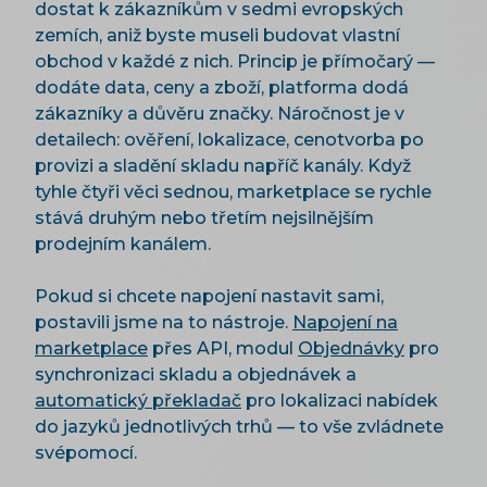
dostat k zákazníkům v sedmi evropských
zemích, aniž byste museli budovat vlastní
obchod v každé z nich. Princip je přímočarý —
dodáte data, ceny a zboží, platforma dodá
zákazníky a důvěru značky. Náročnost je v
detailech: ověření, lokalizace, cenotvorba po
provizi a sladění skladu napříč kanály. Když
tyhle čtyři věci sednou, marketplace se rychle
stává druhým nebo třetím nejsilnějším
prodejním kanálem.
Pokud si chcete napojení nastavit sami,
postavili jsme na to nástroje.
Napojení na
marketplace
přes API, modul
Objednávky
pro
synchronizaci skladu a objednávek a
automatický překladač
pro lokalizaci nabídek
do jazyků jednotlivých trhů — to vše zvládnete
svépomocí.