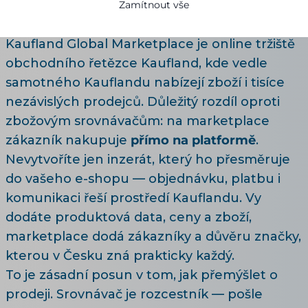
Zamítnout vše
17.07.2026
11 minut čtení
Kaufland Global Marketplace je online tržiště
obchodního řetězce Kaufland, kde vedle
samotného Kauflandu nabízejí zboží i tisíce
nezávislých prodejců. Důležitý rozdíl oproti
zbožovým srovnávačům: na marketplace
zákazník nakupuje
přímo na platformě
.
Nevytvoříte jen inzerát, který ho přesměruje
do vašeho e-shopu — objednávku, platbu i
komunikaci řeší prostředí Kauflandu. Vy
dodáte produktová data, ceny a zboží,
marketplace dodá zákazníky a důvěru značky,
kterou v Česku zná prakticky každý.
To je zásadní posun v tom, jak přemýšlet o
prodeji. Srovnávač je rozcestník — pošle