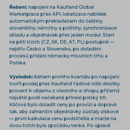
Řešení:
napojení na Kaufland Global
Marketplace přes API, lokalizace nabídek
automatickým překladačem do češtiny,
slovenštiny, němčiny a polštiny, synchronizace
skladu a objednávek přes jeden modul. Start
na pěti trzích (CZ, SK, DE, AT, PL) postupně —
nejdřív Česko a Slovensko, po doladění
procesů přidání německy mluvících trhů a
Polska.
Výsledek:
během prvního kvartálu po napojení
tvořil prodej přes Kaufland řádově nižší desítky
procent k objemu z vlastního e-shopu, přičemž
největší podíl nečekaně přinesl polský trh.
Klíčové bylo doladit ceny po provizi a dopravě
tak, aby zahraniční objednávky zůstaly ziskové
— první kalkulace cenu podstřelila a marže na
dvou trzích byla zpočátku tenká. Po úpravě