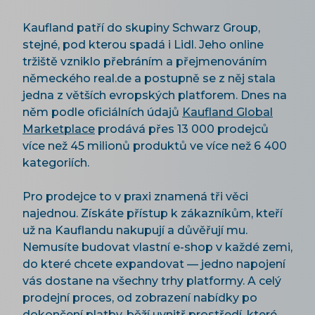
Kaufland patří do skupiny Schwarz Group,
stejné, pod kterou spadá i Lidl. Jeho online
tržiště vzniklo přebráním a přejmenováním
německého real.de a postupně se z něj stala
jedna z větších evropských platforem. Dnes na
něm podle oficiálních údajů
Kaufland Global
Marketplace
prodává přes 13 000 prodejců
více než 45 milionů produktů ve více než 6 400
kategoriích.
Pro prodejce to v praxi znamená tři věci
najednou. Získáte přístup k zákazníkům, kteří
už na Kauflandu nakupují a důvěřují mu.
Nemusíte budovat vlastní e-shop v každé zemi,
do které chcete expandovat — jedno napojení
vás dostane na všechny trhy platformy. A celý
prodejní proces, od zobrazení nabídky po
dokončení platby, běží uvnitř prostředí, které