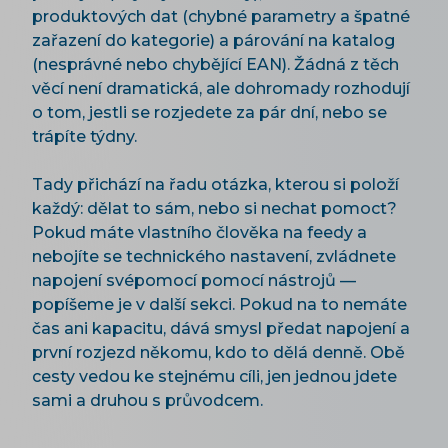
produktových dat (chybné parametry a špatné
zařazení do kategorie) a párování na katalog
(nesprávné nebo chybějící EAN). Žádná z těch
věcí není dramatická, ale dohromady rozhodují
o tom, jestli se rozjedete za pár dní, nebo se
trápíte týdny.
Tady přichází na řadu otázka, kterou si položí
každý: dělat to sám, nebo si nechat pomoct?
Pokud máte vlastního člověka na feedy a
nebojíte se technického nastavení, zvládnete
napojení svépomocí pomocí nástrojů —
popíšeme je v další sekci. Pokud na to nemáte
čas ani kapacitu, dává smysl předat napojení a
první rozjezd někomu, kdo to dělá denně. Obě
cesty vedou ke stejnému cíli, jen jednou jdete
sami a druhou s průvodcem.