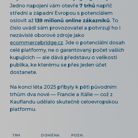
Jedno napojení vám otevře
7 trhů
napříč
střední a západní Evropou s potenciálem
oslovit až
139 milionů online zákazníků
. To
číslo uvádí sám provozovatel a potvrzují ho i
nezávislé oborové zdroje jako
ecommercebridge.cz
. Jde o potenciální dosah
celé platformy, ne o garantovaný počet vašich
kupujících — ale dává představu o velikosti
publika, ke kterému se přes jeden účet
dostanete.
Na konci léta 2025 přibyly k pěti původním
trhům dva nové — Francie a Itálie — což z
Kauflandu udělalo skutečně celoevropskou
platformu.
TRH
DOMÉNA
POZN.