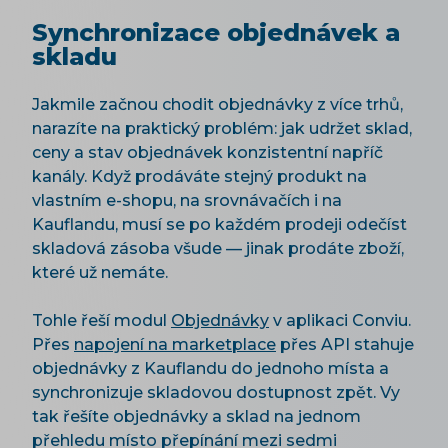
Synchronizace objednávek a
skladu
Jakmile začnou chodit objednávky z více trhů,
narazíte na praktický problém: jak udržet sklad,
ceny a stav objednávek konzistentní napříč
kanály. Když prodáváte stejný produkt na
vlastním e-shopu, na srovnávačích i na
Kauflandu, musí se po každém prodeji odečíst
skladová zásoba všude — jinak prodáte zboží,
které už nemáte.
Tohle řeší modul
Objednávky
v aplikaci Conviu.
Přes
napojení na marketplace
přes API stahuje
objednávky z Kauflandu do jednoho místa a
synchronizuje skladovou dostupnost zpět. Vy
tak řešíte objednávky a sklad na jednom
přehledu místo přepínání mezi sedmi