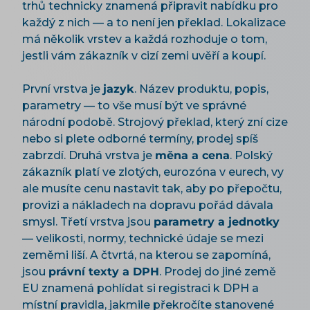
trhů technicky znamená připravit nabídku pro
každý z nich — a to není jen překlad. Lokalizace
má několik vrstev a každá rozhoduje o tom,
jestli vám zákazník v cizí zemi uvěří a koupí.
První vrstva je
jazyk
. Název produktu, popis,
parametry — to vše musí být ve správné
národní podobě. Strojový překlad, který zní cize
nebo si plete odborné termíny, prodej spíš
zabrzdí. Druhá vrstva je
měna a cena
. Polský
zákazník platí ve zlotých, eurozóna v eurech, vy
ale musíte cenu nastavit tak, aby po přepočtu,
provizi a nákladech na dopravu pořád dávala
smysl. Třetí vrstva jsou
parametry a jednotky
— velikosti, normy, technické údaje se mezi
zeměmi liší. A čtvrtá, na kterou se zapomíná,
jsou
právní texty a DPH
. Prodej do jiné země
EU znamená pohlídat si registraci k DPH a
místní pravidla, jakmile překročíte stanovené