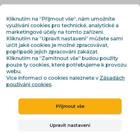
CS
PŘIHLÁSIT
REGISTROVAT
Kliknutím na “Přijmout vše“, nám umožníte
využívání cookies pro technické, analytické a
marketingové účely na tomto zařízení.
Kliknutím na “Upravit nastavení” můžete sami
určit jaké cookies je možné zpracovávat,
popřípadě jejich zpracování zakázat.
Kliknutím na “Zamítnout vše” budou použity
pouze ty cookies, které potřebujeme k provozu
›
›
Úvod
Články a informace
webu.
Kaufland Marketplace: prodej do 7 zemí Evropy
Více informací o cookies naleznete v
Zásadách
používání cookies
.
Kaufland Marketplace:
Přijmout vše
prodej do 7 zemí Evropy
Upravit nastavení
Ivana Broklová