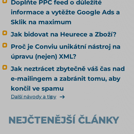
Doplňte PPC feed o důležité
odpovídá na jinou otázku, než si většina lidí
informace a vytěžte Google Ads a
myslí. Kvalitní data rozhodují o tom, jestli vás
umělá inteligence doporučí. To, jestli u vás
Sklik na maximum
agent nakoupí, neovlivní ani trochu. Tenhle
Jak bidovat na Heurece a Zboží?
článek je proto o nakupování, ne o
doporučování. Odpovídá na tři otázky: Může u
Proč je Conviu unikátní nástroj na
mě agent nakoupit už dnes, i když jsem to
úpravu (nejen) XML?
nikde nepovolil? Co bych musel udělat, aby u
mě mohl nakupovat oficiálně, a vyplatí se to?
Jak neztrácet zbytečně váš čas nad
Kdo zaplatí škodu, když agent koupí něco
e-mailingem a zabránit tomu, aby
jiného, než měl? Jak vás má umělá inteligence
končil ve spamu
vůbec najít a doporučit, řeší téma SEO a UX pro
e-shop. Čím konkrétně naplnit produktová
Další návody a tipy
data, rozebírá téma produktové feedy a
napojení e-shopu.
NEJČTENĚJŠÍ ČLÁNKY