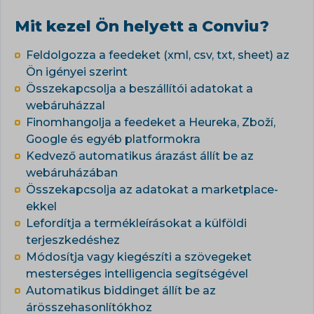
Mit kezel Ön helyett a Conviu?
Feldolgozza a feedeket (xml, csv, txt, sheet) az
Ön igényei szerint
Összekapcsolja a beszállítói adatokat a
webáruházzal
Finomhangolja a feedeket a Heureka, Zboží,
Google és egyéb platformokra
Kedvező automatikus árazást állít be az
webáruházában
Összekapcsolja az adatokat a marketplace-
ekkel
Lefordítja a termékleírásokat a külföldi
terjeszkedéshez
Módosítja vagy kiegészíti a szövegeket
mesterséges intelligencia segítségével
Automatikus biddinget állít be az
árösszehasonlítókhoz