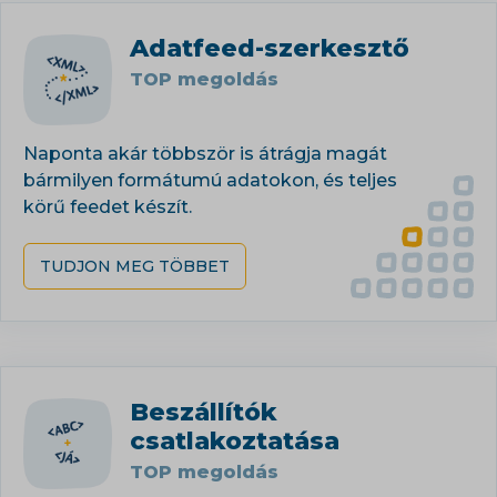
Adatfeed-szerkesztő
TOP megoldás
Naponta akár többször is átrágja magát
bármilyen formátumú adatokon, és teljes
körű feedet készít.
TUDJON MEG TÖBBET
Beszállítók
csatlakoztatása
TOP megoldás