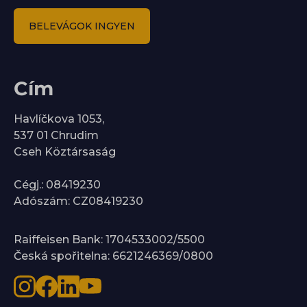
BELEVÁGOK INGYEN
Cím
Havlíčkova 1053,
537 01 Chrudim
Cseh Köztársaság
Cégj.: 08419230
Adószám: CZ08419230
Raiffeisen Bank: 1704533002/5500
Česká spořitelna: 6621246369/0800