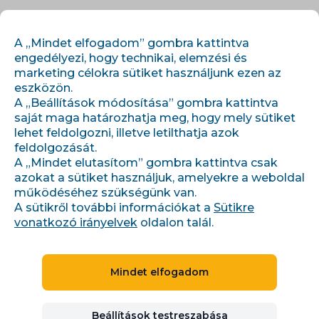
HU
BEJELENTKEZÉS
REGISZTRÁCIÓ
A „Mindet elfogadom” gombra kattintva
engedélyezi, hogy technikai, elemzési és
marketing célokra sütiket használjunk ezen az
eszközön.
A „Beállítások módosítása” gombra kattintva
saját maga határozhatja meg, hogy mely sütiket
lehet feldolgozni, illetve letilthatja azok
feldolgozását.
›
›
Kezdőlap
Integrációk
Webareal
A „Mindet elutasítom” gombra kattintva csak
azokat a sütiket használjuk, amelyekre a weboldal
működéséhez szükségünk van.
A sütikről további információkat a
Sütikre
E-SHOP MEGOLDÁSOK
vonatkozó irányelvek
oldalon talál.
CSEH KÖZTÁRSASÁG, SZLOVÁKIA
Mindet elfogadom
Webareal
Beállítások testreszabása