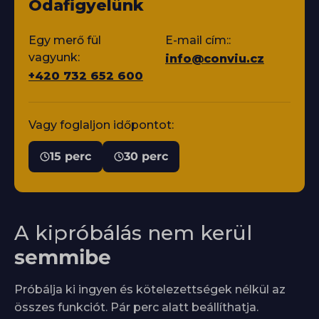
Odafigyelünk
Egy merő fül
E-mail cím::
vagyunk:
info@conviu.cz
+420 732 652 600
Vagy foglaljon időpontot:
15 perc
30 perc
A kipróbálás nem kerül
semmibe
Próbálja ki ingyen és kötelezettségek nélkül az
összes funkciót. Pár perc alatt beállíthatja.