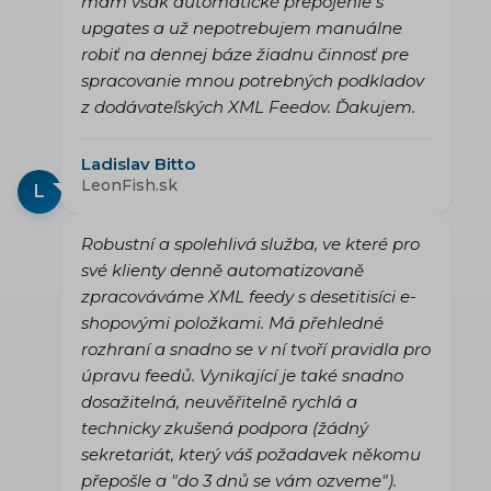
mám však automatické prepojenie s
upgates a už nepotrebujem manuálne
robiť na dennej báze žiadnu činnosť pre
spracovanie mnou potrebných podkladov
z dodávateľských XML Feedov. Ďakujem.
Ladislav Bitto
LeonFish.sk
L
Robustní a spolehlivá služba, ve které pro
své klienty denně automatizovaně
zpracováváme XML feedy s desetitisíci e-
shopovými položkami. Má přehledné
rozhraní a snadno se v ní tvoří pravidla pro
úpravu feedů. Vynikající je také snadno
dosažitelná, neuvěřitelně rychlá a
technicky zkušená podpora (žádný
sekretariát, který váš požadavek někomu
přepošle a "do 3 dnů se vám ozveme").