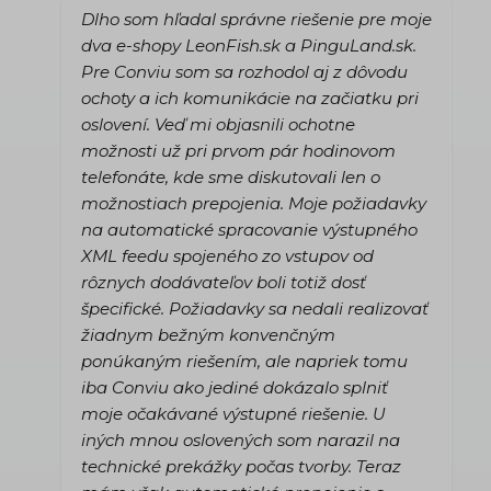
Dlho som hľadal správne riešenie pre moje
dva e-shopy LeonFish.sk a PinguLand.sk.
Pre Conviu som sa rozhodol aj z dôvodu
ochoty a ich komunikácie na začiatku pri
oslovení. Veď mi objasnili ochotne
možnosti už pri prvom pár hodinovom
telefonáte, kde sme diskutovali len o
možnostiach prepojenia. Moje požiadavky
na automatické spracovanie výstupného
XML feedu spojeného zo vstupov od
rôznych dodávateľov boli totiž dosť
špecifické. Požiadavky sa nedali realizovať
žiadnym bežným konvenčným
ponúkaným riešením, ale napriek tomu
iba Conviu ako jediné dokázalo splniť
moje očakávané výstupné riešenie. U
iných mnou oslovených som narazil na
technické prekážky počas tvorby. Teraz