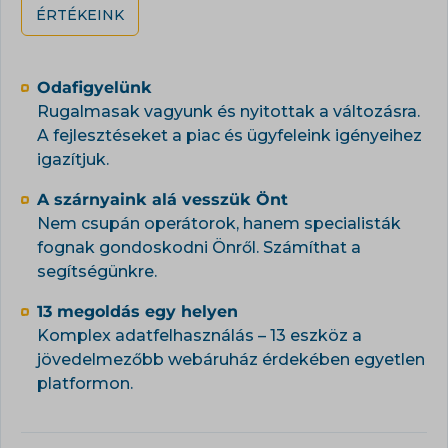
ÉRTÉKEINK
Odafigyelünk
Rugalmasak vagyunk és nyitottak a változásra.
A fejlesztéseket a piac és ügyfeleink igényeihez
igazítjuk.
A szárnyaink alá vesszük Önt
Nem csupán operátorok, hanem specialisták
fognak gondoskodni Önről. Számíthat a
segítségünkre.
13 megoldás egy helyen
Komplex adatfelhasználás – 13 eszköz a
jövedelmezőbb webáruház érdekében egyetlen
platformon.