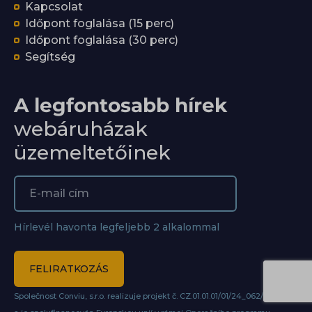
Kapcsolat
Időpont foglalása (15 perc)
Időpont foglalása (30 perc)
Segítség
A legfontosabb hírek
webáruházak
üzemeltetőinek
Hírlevél havonta legfeljebb 2 alkalommal
FELIRATKOZÁS
Společnost Conviu, s.r.o. realizuje projekt č. CZ.01.01.01/01/24_062/0007427