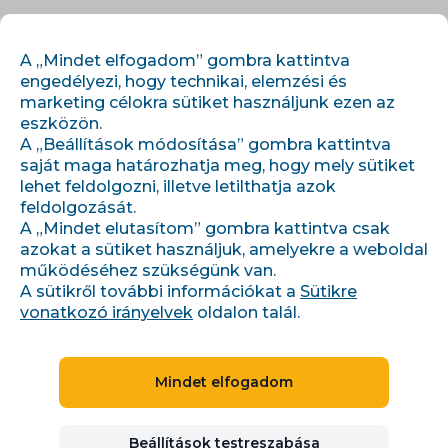
HU
BEJELENTKEZÉS
REGISZTRÁCIÓ
A „Mindet elfogadom” gombra kattintva
engedélyezi, hogy technikai, elemzési és
marketing célokra sütiket használjunk ezen az
eszközön.
A „Beállítások módosítása” gombra kattintva
saját maga határozhatja meg, hogy mely sütiket
lehet feldolgozni, illetve letilthatja azok
feldolgozását.
A „Mindet elutasítom” gombra kattintva csak
Szolgáltatások - Marketingkezelés
azokat a sütiket használjuk, amelyekre a weboldal
működéséhez szükségünk van.
RTB RENDSZEREK - CRITEO
A sütikről további információkat a
Sütikre
vonatkozó irányelvek
oldalon talál.
Mi a Criteo, és hogyan
Mindet elfogadom
működik?
Beállítások testreszabása
Ha maximalizálni szeretné hirdetési