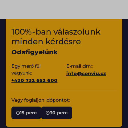
100%-ban válaszolunk
minden kérdésre
Odafigyelünk
Egy merő fül
E-mail cím::
vagyunk:
info@conviu.cz
+420 732 652 600
Vagy foglaljon időpontot:
15 perc
30 perc