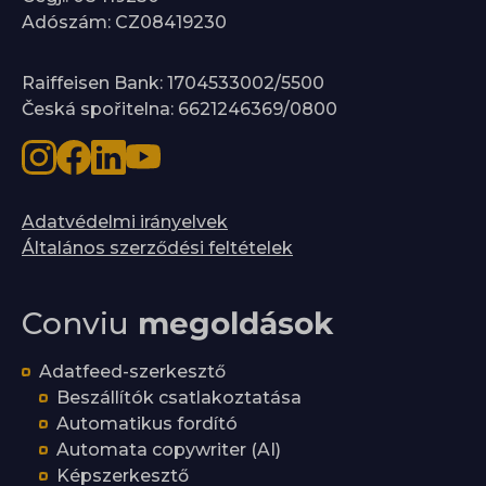
Adószám: CZ08419230
Raiffeisen Bank: 1704533002/5500
Česká spořitelna: 6621246369/0800
Adatvédelmi irányelvek
Általános szerződési feltételek
Conviu
megoldások
Adatfeed-szerkesztő
Beszállítók csatlakoztatása
Automatikus fordító
Automata copywriter (AI)
Képszerkesztő