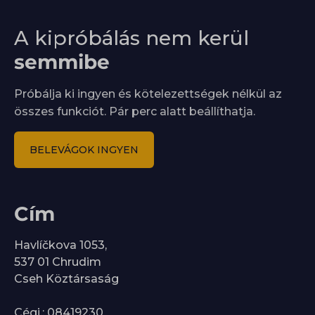
A kipróbálás nem kerül
semmibe
Próbálja ki ingyen és kötelezettségek nélkül az
összes funkciót. Pár perc alatt beállíthatja.
BELEVÁGOK INGYEN
Cím
Havlíčkova 1053,
537 01 Chrudim
Cseh Köztársaság
Cégj.: 08419230