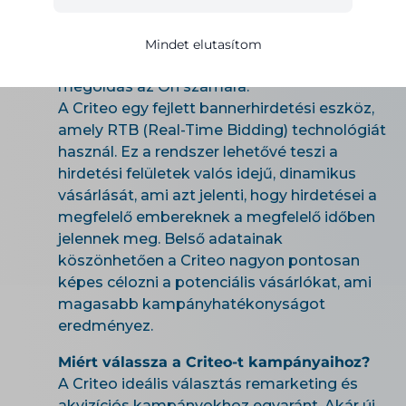
befektetéseinek megtérülését, növelni a
konverziókat és több látogatót vonzani
Mindet elutasítom
weboldalára, a Criteo lehet az ideális
megoldás az Ön számára.
A Criteo egy fejlett bannerhirdetési eszköz,
amely RTB (Real-Time Bidding) technológiát
használ. Ez a rendszer lehetővé teszi a
hirdetési felületek valós idejű, dinamikus
vásárlását, ami azt jelenti, hogy hirdetései a
megfelelő embereknek a megfelelő időben
jelennek meg. Belső adatainak
köszönhetően a Criteo nagyon pontosan
képes célozni a potenciális vásárlókat, ami
magasabb kampányhatékonyságot
eredményez.
Miért válassza a Criteo-t kampányaihoz?
A Criteo ideális választás remarketing és
akvizíciós kampányokhoz egyaránt. Akár új