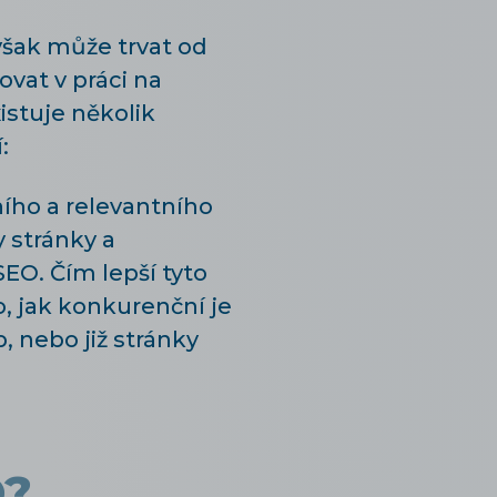
 však může trvat od
ovat v práci na
istuje několik
:
ního a relevantního
 stránky a
SEO. Čím lepší tyto
to, jak konkurenční je
, nebo již stránky
O?