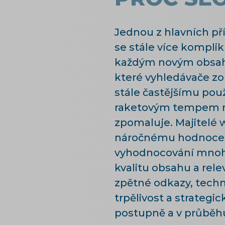
Jednou z hlavních pří
se stále více komplik
každým novým obsahem
které vyhledávače zo
stále častějšímu použ
raketovým tempem mno
zpomaluje. Majitelé w
náročnému hodnocení
vyhodnocování mnoha 
kvalitu obsahu a relev
zpětné odkazy, techn
trpělivost a strategi
postupně a v průběh