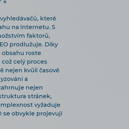
 vyhledávačů, které
ahu na internetu. S
ožstvím faktorů,
EO prodlužuje. Díky
ě obsahu roste
což celý proces
ě nejen kvůli časově
yzování a
zahrnuje nejen
 struktura stránek,
komplexnost vyžaduje
O se obvykle projevují