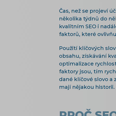
Čas, než se projeví ú
několika týdnů do něk
kvalitním SEO i nadál
faktorů, které ovlivňu
Použití klíčových slo
obsahu, získávání kva
optimalizace rychlost
faktory jsou, tím rych
dané klíčové slovo a 
mají nějakou historii.
PROČ SE