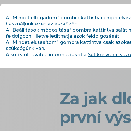
A „Mindet elfogadom” gombra kattintva engedélyezi,
használjunk ezen az eszközön.
A „Beállítások módosítása” gombra kattintva saját 
feldolgozni, illetve letilthatja azok feldolgozását.
Kezdő lépések
Mo
A „Mindet elutasítom” gombra kattintva csak azoka
szükségünk van.
A sütikről további információkat a
Sütikre vonatkozó
›
›
Úvod
Cikkek és információk
Za
Za jak d
první vý