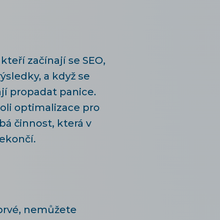
kteří začínají se SEO,
ýsledky, a když se
jí propadat panice.
oli optimalizace pro
á činnost, která v
ekončí.
oprvé, nemůžete