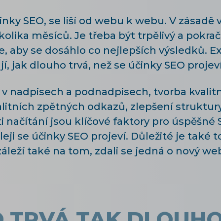
činky SEO, se liší od webu k webu. V zásadě
olika měsíců. Je třeba být trpělivý a pokrač
e, aby se dosáhlo co nejlepších výsledků. Ex
jí, jak dlouho trvá, než se účinky SEO projeví
v v nadpisech a podnadpisech, tvorba kvalit
litních zpětných odkazů, zlepšení struktury
i načítání jsou klíčové faktory pro úspěšné 
leji se účinky SEO projeví. Důležité je také 
záleží také na tom, zdali se jedná o nový web
O TRVÁ TAK DLOUH