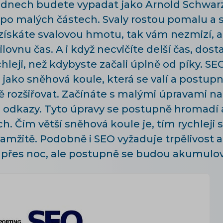
ka dnech budete vypadat jako Arnold Schwa
po malých částech. Svaly rostou pomalu a 
získáte svalovou hmotu, tak vám nezmizí, a
ovnu čas. A i když necvičíte delší čas, dost
ji, než kdybyste začali úplně od píky. SEO 
 jako sněhová koule, která se valí a postupn
 rozšiřovat. Začínáte s malými úpravami na
a odkazy. Tyto úpravy se postupně hromadí a
. Čím větší sněhová koule je, tím rychleji 
amžitě. Podobně i SEO vyžaduje trpělivost a
 přes noc, ale postupně se budou akumulov