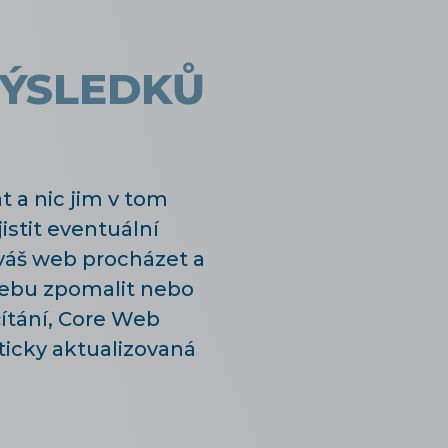
VÝSLEDKŮ
 a nic jim v tom
stit eventuální
váš web procházet a
 webu zpomalit nebo
čítání, Core Web
ticky aktualizovaná