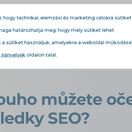
 hogy technikai, elemzési és marketing célokra sütiket
maga határozhatja meg, hogy mely sütiket lehet
dulok
Szolgáltatások
Árlista
Referenciák
t a sütiket használjuk, amelyekre a weboldal működés
 irányelvek
oldalon talál.
 jak dlouho můžete očekávat první výsledky SEO?
louho můžete oč
sledky SEO?