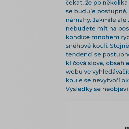
čekat, že po několi
se buduje postupně, 
námahy. Jakmile ale 
nebudete mít na posil
kondice mnohem rychle
sněhové kouli. Stejně
tendenci se postupně
klíčová slova, obsah 
webu ve vyhledávačích
koule se nevytvoří ok
Výsledky se neobjeví