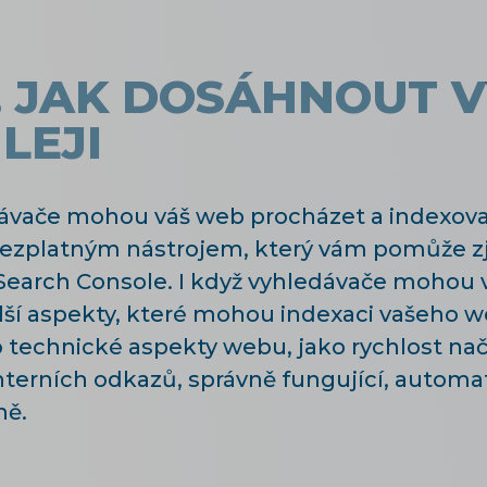
, JAK DOSÁHNOUT 
LEJI
edávače mohou váš web procházet a indexovat
bezplatným nástrojem, který vám pomůže zji
Search Console. I když vyhledávače mohou 
další aspekty, které mohou indexaci vašeho
 o technické aspekty webu, jako rychlost na
interních odkazů, správně fungující, automa
ně.