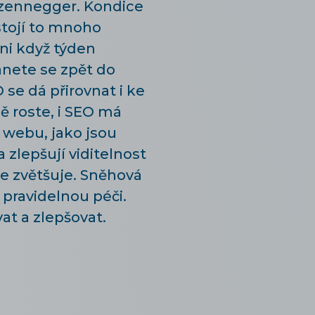
rzennegger. Kondice
stojí to mnoho
ni když týden
anete se zpět do
se dá přirovnat i ke
ě roste, i SEO má
 webu, jako jsou
 zlepšují viditelnost
se zvětšuje. Sněhová
 pravidelnou péči.
at a zlepšovat.