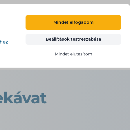
HU
BEJELENTKEZÉS
REGISZTRÁCIÓ
Mindet elfogadom
Blog
Kapcsolat
INGYENES KIPRÓBÁLÁS
Beállítások testreszabása
éhez
Mindet elutasítom
ekávat