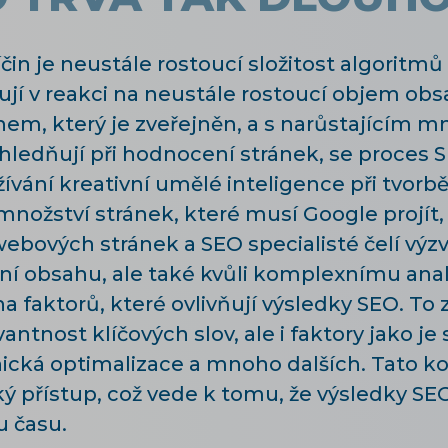
čin je neustále rostoucí složitost algoritmů
ují v reakci na neustále rostoucí objem obs
, který je zveřejněn, a s narůstajícím mn
hledňují při hodnocení stránek, se proces S
ívání kreativní umělé inteligence při tvorb
žství stránek, které musí Google projít, 
ebových stránek a SEO specialisté čelí výzv
 obsahu, ale také kvůli komplexnímu anal
faktorů, které ovlivňují výsledky SEO. To 
antnost klíčových slov, ale i faktory jako je
ická optimalizace a mnoho dalších. Tato 
cký přístup, což vede k tomu, že výsledky SE
u času.