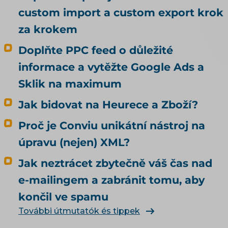
nedělal. Rada, kterou k tomu na internetu
custom import a custom export krok
najdete, bývá pořád stejná: dejte do pořádku
produktová data. Je to dobrá rada, jen
za krokem
odpovídá na jinou otázku, než si většina lidí
Doplňte PPC feed o důležité
myslí. Kvalitní data rozhodují o tom, jestli vás
umělá inteligence doporučí. To, jestli u vás
informace a vytěžte Google Ads a
agent nakoupí, neovlivní ani trochu. Tenhle
Sklik na maximum
článek je proto o nakupování, ne o
doporučování. Odpovídá na tři otázky: Může u
Jak bidovat na Heurece a Zboží?
mě agent nakoupit už dnes, i když jsem to
Proč je Conviu unikátní nástroj na
nikde nepovolil? Co bych musel udělat, aby u
mě mohl nakupovat oficiálně, a vyplatí se to?
úpravu (nejen) XML?
Kdo zaplatí škodu, když agent koupí něco
Jak neztrácet zbytečně váš čas nad
jiného, než měl? Jak vás má umělá inteligence
vůbec najít a doporučit, řeší téma SEO a UX pro
e-mailingem a zabránit tomu, aby
e-shop. Čím konkrétně naplnit produktová
končil ve spamu
data, rozebírá téma produktové feedy a
További útmutatók és tippek
napojení e-shopu.