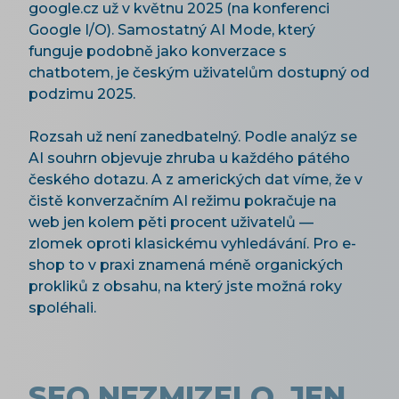
google.cz už v květnu 2025 (na konferenci
Google I/O). Samostatný AI Mode, který
funguje podobně jako konverzace s
chatbotem, je českým uživatelům dostupný od
podzimu 2025.
Rozsah už není zanedbatelný. Podle analýz se
AI souhrn objevuje zhruba u každého pátého
českého dotazu. A z amerických dat víme, že v
čistě konverzačním AI režimu pokračuje na
web jen kolem pěti procent uživatelů —
zlomek oproti klasickému vyhledávání. Pro e-
shop to v praxi znamená méně organických
prokliků z obsahu, na který jste možná roky
spoléhali.
SEO NEZMIZELO, JEN