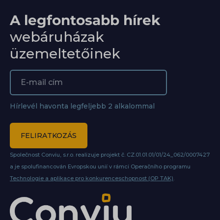
A legfontosabb hírek
webáruházak
üzemeltetőinek
Hírlevél havonta legfeljebb 2 alkalommal
FELIRATKOZÁS
Společnost Conviu, s.r.o. realizuje projekt č. CZ.01.01.01/01/24_062/0007427
a je spolufinancován Evropskou unií v rámci Operačního programu
Technologie a aplikace pro konkurenceschopnost (OP TAK)
.