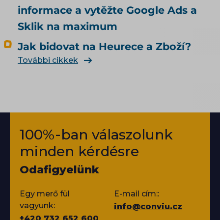
informace a vytěžte Google Ads a
Sklik na maximum
Jak bidovat na Heurece a Zboží?
További cikkek
100%-ban válaszolunk
minden kérdésre
Odafigyelünk
Egy merő fül
E-mail cím::
vagyunk:
info@conviu.cz
+420 732 652 600