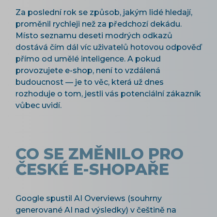
Za poslední rok se způsob, jakým lidé hledají,
proměnil rychleji než za předchozí dekádu.
Místo seznamu deseti modrých odkazů
dostává čím dál víc uživatelů hotovou odpověď
přímo od umělé inteligence. A pokud
provozujete e-shop, není to vzdálená
budoucnost — je to věc, která už dnes
rozhoduje o tom, jestli vás potenciální zákazník
vůbec uvidí.
CO SE ZMĚNILO PRO
ČESKÉ E-SHOPAŘE
Google spustil AI Overviews (souhrny
generované AI nad výsledky) v češtině na