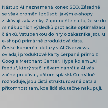
Nástup AI neznamená konec SEO. Zásadně
se však proměnil způsob, jakým e-shopy
získávají zákazníky. Zapomeňte na to, že se do
AI nákupních výsledků protlačíte optimalizací
článků. Vstupenkou do hry o zákazníka jsou u
e-shopů primárně produktová data.
České komerční dotazy v AI Overviews
ovládají produktové karty čerpané přímo z
Google Merchant Center. Hype kolem „AI
feedu", který stačí někam nahrát a AI vás
začne prodávat, přitom splaskl. Co reálně
rozhoduje, jsou čistá strukturovaná data a
přítomnost tam, kde lidé skutečně nakupují.