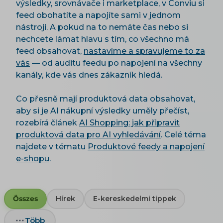
výsledky, srovnávače i marketplace, v Conviu si
feed obohatíte a napojíte sami v jednom
nástroji. A pokud na to nemáte čas nebo si
nechcete lámat hlavu s tím, co všechno má
feed obsahovat,
nastavíme a spravujeme to za
vás
— od auditu feedu po napojení na všechny
kanály, kde vás dnes zákazník hledá.
Co přesně mají produktová data obsahovat,
aby si je AI nákupní výsledky uměly přečíst,
rozebírá článek
AI Shopping: jak připravit
produktová data pro AI vyhledávání
. Celé téma
najdete v tématu
Produktové feedy a napojení
e-shopu
.
Összes
Hírek
E-kereskedelmi tippek
Több