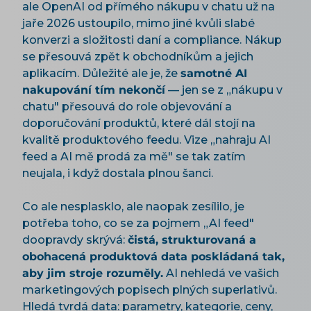
ale OpenAI od přímého nákupu v chatu už na
jaře 2026 ustoupilo, mimo jiné kvůli slabé
konverzi a složitosti daní a compliance. Nákup
se přesouvá zpět k obchodníkům a jejich
aplikacím. Důležité ale je, že
samotné AI
nakupování tím nekončí
— jen se z „nákupu v
chatu" přesouvá do role objevování a
doporučování produktů, které dál stojí na
kvalitě produktového feedu. Vize „nahraju AI
feed a AI mě prodá za mě" se tak zatím
neujala, i když dostala plnou šanci.
Co ale nesplasklo, ale naopak zesílilo, je
potřeba toho, co se za pojmem „AI feed"
doopravdy skrývá:
čistá, strukturovaná a
obohacená produktová data poskládaná tak,
aby jim stroje rozuměly.
AI nehledá ve vašich
marketingových popisech plných superlativů.
Hledá tvrdá data: parametry, kategorie, ceny,