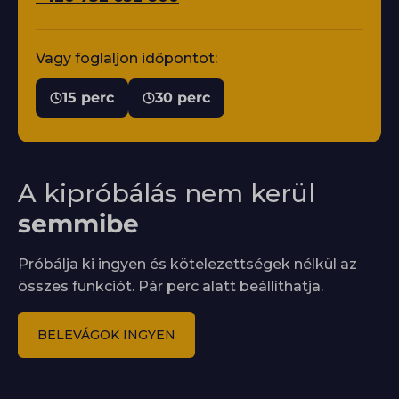
Vagy foglaljon időpontot:
15 perc
30 perc
A kipróbálás nem kerül
semmibe
Próbálja ki ingyen és kötelezettségek nélkül az
összes funkciót. Pár perc alatt beállíthatja.
BELEVÁGOK INGYEN