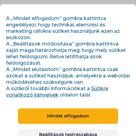
HU
BEJELENTKEZÉS
REGISZTRÁCIÓ
A „Mindet elfogadom” gombra kattintva
engedélyezi, hogy technikai, elemzési és
marketing célokra sütiket használjunk ezen az
eszközön.
A „Beállítások módosítása” gombra kattintva
saját maga határozhatja meg, hogy mely sütiket
lehet feldolgozni, illetve letilthatja azok
feldolgozását.
›
›
Úvod
Cikkek és információk
A „Mindet elutasítom” gombra kattintva csak
SEO a AIO pro e-shop: jak vás v roce 2026 najdou AI
vyhledávače (a co je na „AI feedu" pravda)
azokat a sütiket használjuk, amelyekre a weboldal
működéséhez szükségünk van.
A sütikről további információkat a
Sütikre
vonatkozó irányelvek
oldalon talál.
SEO a AIO pro e-shop: jak
vás v roce 2026 najdou AI
Mindet elfogadom
vyhledávače (a co je na
Beállítások testreszabása