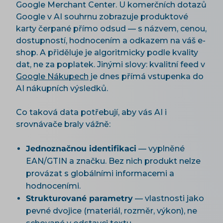
Google Merchant Center. U komerčních dotazů
Google v AI souhrnu zobrazuje produktové
karty čerpané přímo odsud — s názvem, cenou,
dostupností, hodnocením a odkazem na váš e-
shop. A přiděluje je algoritmicky podle kvality
dat, ne za poplatek. Jinými slovy: kvalitní feed v
Google Nákupech
je dnes přímá vstupenka do
AI nákupních výsledků.
Co taková data potřebují, aby vás AI i
srovnávače braly vážně:
Jednoznačnou identifikaci
— vyplněné
EAN/GTIN a značku. Bez nich produkt nelze
provázat s globálními informacemi a
hodnoceními.
Strukturované parametry
— vlastnosti jako
pevné dvojice (materiál, rozměr, výkon), ne