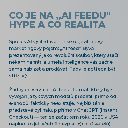
CO JE NA „AI FEEDU"
HYPE A CO REALITA
Spolu s AI vyhledáváním se objevil i nový
marketingový pojem: „AI feed". Bývá
prezentovaný jako revoluční soubor, který stačí
někam nahrát, a umělá inteligence vás začne
sama nabízet a prodávat. Tady je potřeba být
střízlivý.
Žádný univerzální „AI feed" formát, který by si
vývojáři jazykových modelů přebírali přímo od
e-shopů, fakticky neexistuje. Nejblíž téhle
představě byl nákup přímo v ChatGPT (Instant
Checkout) — ten se začátkem roku 2026 v USA
naplno rozjel (včetně bezplatných uživatelů),