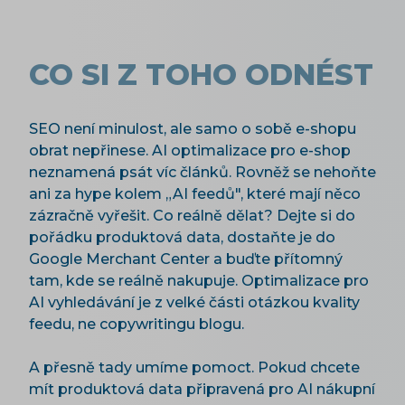
CO SI Z TOHO ODNÉST
SEO není minulost, ale samo o sobě e-shopu
obrat nepřinese. AI optimalizace pro e-shop
neznamená psát víc článků. Rovněž se nehoňte
ani za hype kolem „AI feedů", které mají něco
zázračně vyřešit. Co reálně dělat? Dejte si do
pořádku produktová data, dostaňte je do
Google Merchant Center a buďte přítomný
tam, kde se reálně nakupuje. Optimalizace pro
AI vyhledávání je z velké části otázkou kvality
feedu, ne copywritingu blogu.
A přesně tady umíme pomoct. Pokud chcete
mít produktová data připravená pro AI nákupní