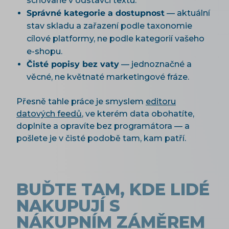
schované v odstavci textu.
Správné kategorie a dostupnost
— aktuální
stav skladu a zařazení podle taxonomie
cílové platformy, ne podle kategorií vašeho
e-shopu.
Čisté popisy bez vaty
— jednoznačné a
věcné, ne květnaté marketingové fráze.
Přesně tahle práce je smyslem
editoru
datových feedů
, ve kterém data obohatíte,
doplníte a opravíte bez programátora — a
pošlete je v čisté podobě tam, kam patří.
BUĎTE TAM, KDE LIDÉ
NAKUPUJÍ S
NÁKUPNÍM ZÁMĚREM