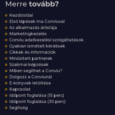
Merre
tovább?
Kezdőoldal
Első lépések ma Conviuval
Az alkalmazás árlistája
Marketingkezelés
Conviu adatkezelési szolgáltatások
Gyakran ismételt kérdések
Cikkek és információk
Minősített partnerek
Szakmai képzések
Miben segíthet a Conviu?
Dolgozz a Conviunál
E-könyvek letöltése
Kapcsolat
Időpont foglalása (15 perc)
Időpont foglalása (30 perc)
Segítség