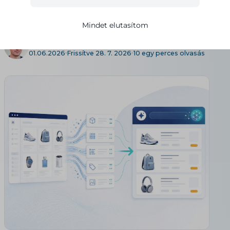
„AI feedu" pravda)
Mindet elutasítom
Petr Běloch
01.06.2026
Frissítve 28. 7. 2026
10 egy perces olvasás