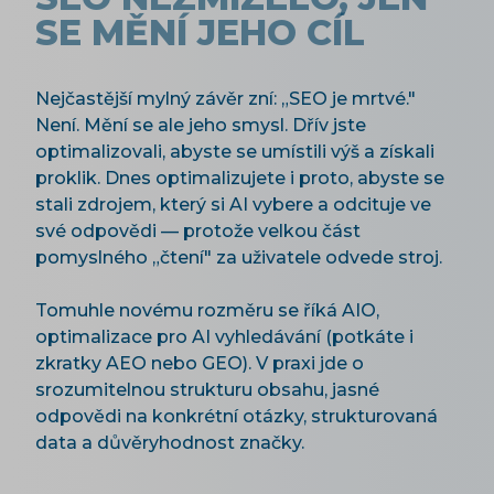
SE MĚNÍ JEHO CÍL
Nejčastější mylný závěr zní: „SEO je mrtvé."
Není. Mění se ale jeho smysl. Dřív jste
optimalizovali, abyste se umístili výš a získali
proklik. Dnes optimalizujete i proto, abyste se
stali zdrojem, který si AI vybere a odcituje ve
své odpovědi — protože velkou část
pomyslného „čtení" za uživatele odvede stroj.
Tomuhle novému rozměru se říká AIO,
optimalizace pro AI vyhledávání (potkáte i
zkratky AEO nebo GEO). V praxi jde o
srozumitelnou strukturu obsahu, jasné
odpovědi na konkrétní otázky, strukturovaná
data a důvěryhodnost značky.