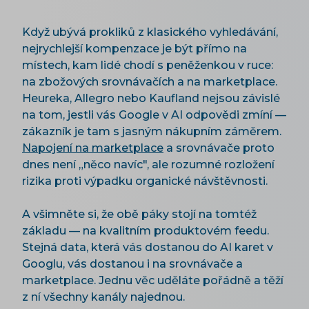
Když ubývá prokliků z klasického vyhledávání,
nejrychlejší kompenzace je být přímo na
místech, kam lidé chodí s peněženkou v ruce:
na zbožových srovnávačích a na marketplace.
Heureka, Allegro nebo Kaufland nejsou závislé
na tom, jestli vás Google v AI odpovědi zmíní —
zákazník je tam s jasným nákupním záměrem.
Napojení na marketplace
a srovnávače proto
dnes není „něco navíc", ale rozumné rozložení
rizika proti výpadku organické návštěvnosti.
A všimněte si, že obě páky stojí na tomtéž
základu — na kvalitním produktovém feedu.
Stejná data, která vás dostanou do AI karet v
Googlu, vás dostanou i na srovnávače a
marketplace. Jednu věc uděláte pořádně a těží
z ní všechny kanály najednou.