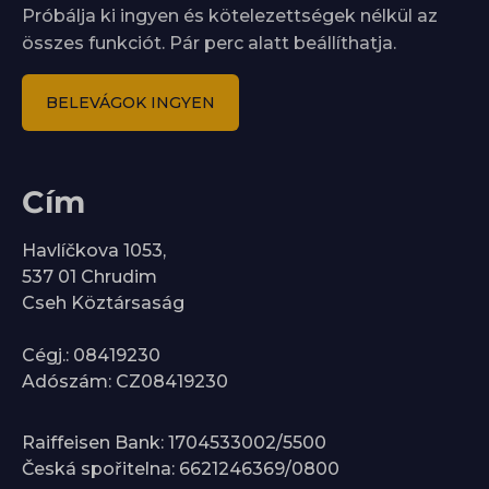
Próbálja ki ingyen és kötelezettségek nélkül az
összes funkciót. Pár perc alatt beállíthatja.
BELEVÁGOK INGYEN
Cím
Havlíčkova 1053,
537 01 Chrudim
Cseh Köztársaság
Cégj.: 08419230
Adószám: CZ08419230
Raiffeisen Bank: 1704533002/5500
Česká spořitelna: 6621246369/0800