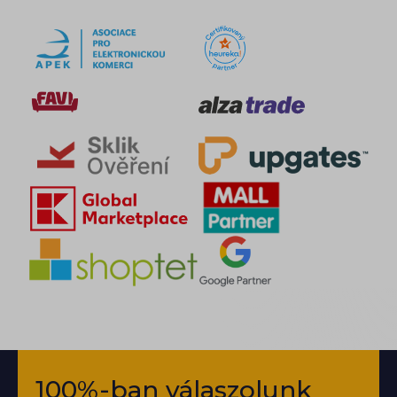
100%-ban válaszolunk