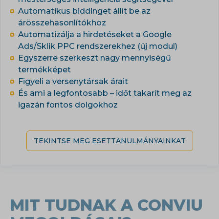
Automatikus biddinget állít be az
árösszehasonlítókhoz
Automatizálja a hirdetéseket a Google
Ads/Sklik PPC rendszerekhez (új modul)
Egyszerre szerkeszt nagy mennyiségű
termékképet
Figyeli a versenytársak árait
És ami a legfontosabb – időt takarít meg az
igazán fontos dolgokhoz
TEKINTSE MEG ESETTANULMÁNYAINKAT
MIT TUDNAK A CONVIU