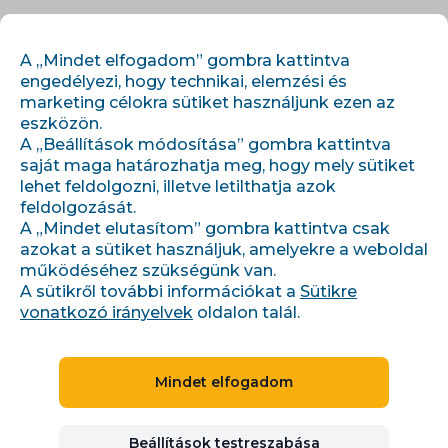
HU
BEJELENTKEZÉS
REGISZTRÁCIÓ
A „Mindet elfogadom” gombra kattintva
engedélyezi, hogy technikai, elemzési és
marketing célokra sütiket használjunk ezen az
eszközön.
A „Beállítások módosítása” gombra kattintva
saját maga határozhatja meg, hogy mely sütiket
lehet feldolgozni, illetve letilthatja azok
feldolgozását.
›
›
Kezdőlap
Integrációk
Favi
A „Mindet elutasítom” gombra kattintva csak
azokat a sütiket használjuk, amelyekre a weboldal
működéséhez szükségünk van.
A sütikről további információkat a
Sütikre
ÁRÖSSZEHASONLÍTÓ
vonatkozó irányelvek
oldalon talál.
CSEH KÖZTÁRSASÁG, SZLOVÁKIA, MAGYARORSZÁG
+5
Mindet elfogadom
Favi
Beállítások testreszabása