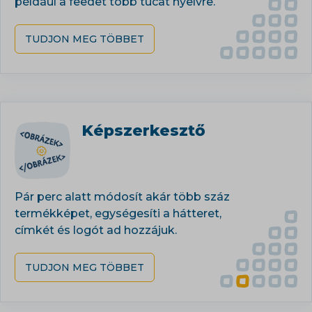
például a feedet több tucat nyelvre.
TUDJON MEG TÖBBET
Képszerkesztő
Pár perc alatt módosít akár több száz
termékképet, egységesíti a hátteret,
címkét és logót ad hozzájuk.
TUDJON MEG TÖBBET