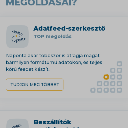
MEGOLDÁSAI?
Adatfeed-szerkesztő
TOP megoldás
Naponta akár többször is átrágja magát
bármilyen formátumú adatokon, és teljes
körű feedet készít.
TUDJON MEG TÖBBET
Beszállítók