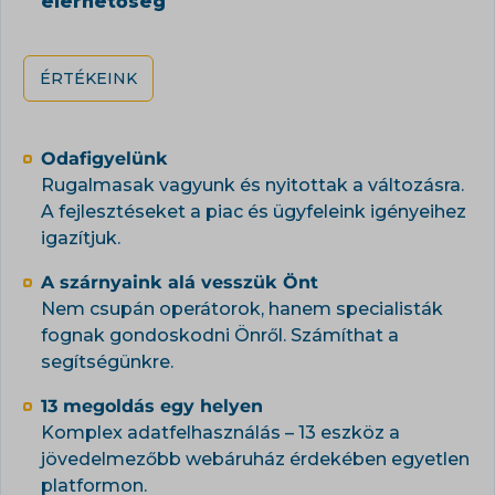
elérhetőség
ÉRTÉKEINK
Odafigyelünk
Rugalmasak vagyunk és nyitottak a változásra.
A fejlesztéseket a piac és ügyfeleink igényeihez
igazítjuk.
A szárnyaink alá vesszük Önt
Nem csupán operátorok, hanem specialisták
fognak gondoskodni Önről. Számíthat a
segítségünkre.
13 megoldás egy helyen
Komplex adatfelhasználás – 13 eszköz a
jövedelmezőbb webáruház érdekében egyetlen
platformon.