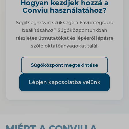
Hogyan kezdjek hozzá a
Conviu használatához?
Segítségre van szüksége a Favi integráció
beállításához? Súgóközpontunkban
részletes útmutatókat és lépésről lépésre
szóló oktatóanyagokat talál.
Súgóközpont megtekintése
Lépjen kapcsolatba velünk
MIÉRT A CONVIU A