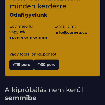
minden kérdésre
Odafigyelünk
Egy merő fül
E-mail cím::
vagyunk:
info@conviu.cz
+420 732 652 600
Vagy foglaljon időpontot:
15 perc
30 perc
A kipróbálás nem kerül
semmibe