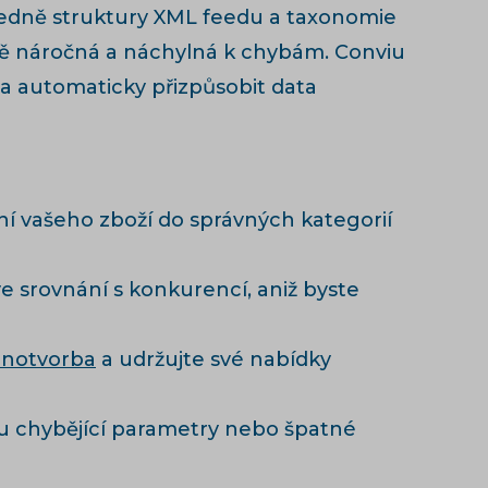
hledně struktury XML feedu a taxonomie
mně náročná a náchylná k chybám. Conviu
a automaticky přizpůsobit data
í vašeho zboží do správných kategorií
ve srovnání s konkurencí, aniž byste
notvorba
a udržujte své nabídky
u chybějící parametry nebo špatné