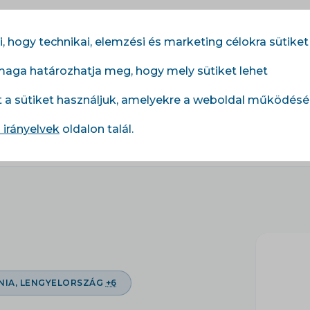
 hogy technikai, elemzési és marketing célokra sütiket
maga határozhatja meg, hogy mely sütiket lehet
dulok
Szolgáltatások
Árlista
Referenciák
t a sütiket használjuk, amelyekre a weboldal működés
 irányelvek
oldalon talál.
NIA, LENGYELORSZÁG
+6