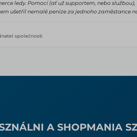
rce ledy. Pomocí (ať už supportem, nebo službou), 
jsem ušetřil nemalé peníze za jednoho zaměstance na
dnatel společnosti
ASZNÁLNI A SHOPMANIA S