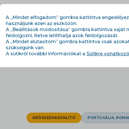
A „Mindet elfogadom” gombra kattintva engedélyezi,
használjunk ezen az eszközön.
A „Beállítások módosítása” gombra kattintva saját 
feldolgozni, illetve letilthatja azok feldolgozását.
Kezdő lépések
Mo
A „Mindet elutasítom” gombra kattintva csak azoka
szükségünk van.
A sütikről további információkat a
Sütikre vonatkozó
›
›
Kezdőlap
Integrációk
Shopmania
ÁRÖSSZEHASONLÍTÓ
PORTUGÁLIA, ROMÁ