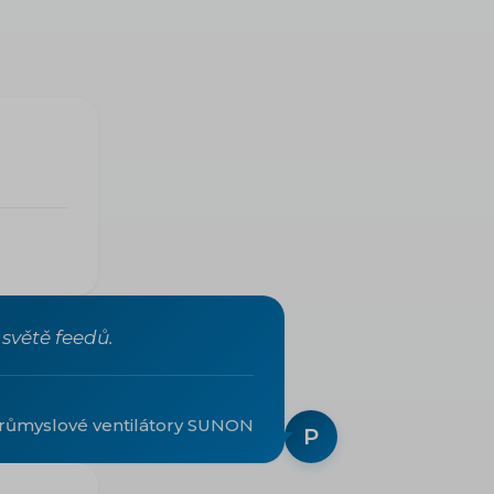
světě feedů.
růmyslové ventilátory SUNON
P