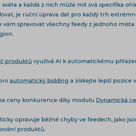
světa a každá z nich může mít svá specifika o
ndovat, je ruční úprava dat pro každý trh extré
 vám spravovat všechny feedy z jednoho místa 
gion.
č produktů
využívá AI k automatickému přiřazen
 pro
automatický bidding
a získejte lepší pozice 
na ceny konkurence díky modulu
Dynamická ce
icky opravuje běžné chyby ve feedech, jako jso
stování produktů.