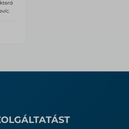
která
víc.
ZOLGÁLTATÁST