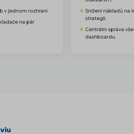
 v jednom rozhraní.
Snížení nákladů na 
strategií.
kladače na pár
Centrální správa vš
dashboardu.
viu