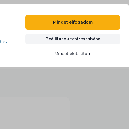
HU
BEJELENTKEZÉS
REGISZTRÁCIÓ
Mindet elfogadom
Blog
Kapcsolat
INGYENES KIPRÓBÁLÁS
Beállítások testreszabása
éhez
Mindet elutasítom