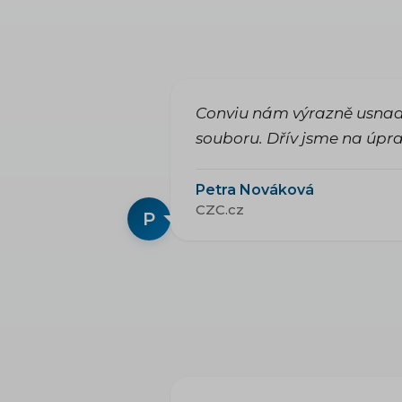
Conviu nám výrazně usnadn
souboru. Dřív jsme na úpra
Petra Nováková
CZC.cz
P