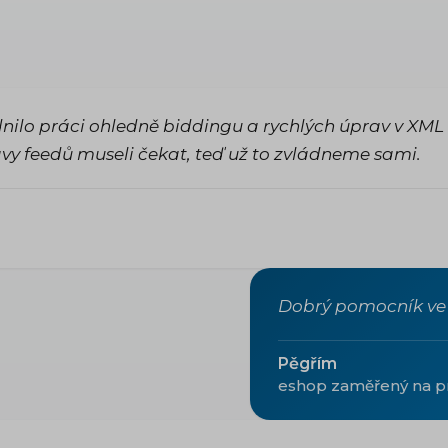
ilo práci ohledně biddingu a rychlých úprav v XML
vy feedů museli čekat, teď už to zvládneme sami.
Dobrý pomocník ve 
Pěgřím
eshop zaměřený na p