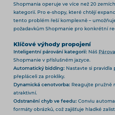
Shopmania operuje ve více než 20 zemích 
kategorií. Pro e-shopy, které chtějí expa
tento problém řeší komplexně – umožňuje
požadavkům Shopmanie pro konkrétní re
Klíčové výhody propojení
Inteligentní párování kategorií:
Náš
Párova
Shopmanie v příslušném jazyce.
Automatický bidding:
Nastavte si pravidla
přepláceli za prokliky.
Dynamická cenotvorba:
Reagujte pružně 
atraktivní.
Odstranění chyb ve feedu:
Conviu automat
formáty obrázků, což zajišťuje hladké zali