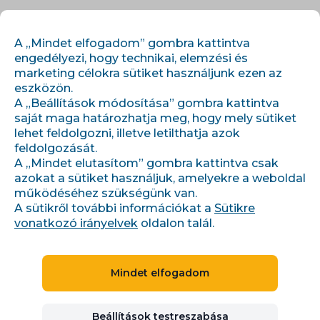
HU
BEJELENTKEZÉS
REGISZTRÁCIÓ
A „Mindet elfogadom” gombra kattintva
engedélyezi, hogy technikai, elemzési és
marketing célokra sütiket használjunk ezen az
eszközön.
A „Beállítások módosítása” gombra kattintva
saját maga határozhatja meg, hogy mely sütiket
lehet feldolgozni, illetve letilthatja azok
feldolgozását.
›
›
Úvod
Cikkek és információk
A „Mindet elutasítom” gombra kattintva csak
Jak nastavit slevu nebo dárek na Heurece a Zboží?
azokat a sütiket használjuk, amelyekre a weboldal
működéséhez szükségünk van.
A sütikről további információkat a
Sütikre
vonatkozó irányelvek
oldalon talál.
Jak nastavit slevu nebo
dárek na Heurece a
Mindet elfogadom
Zboží?
Beállítások testreszabása