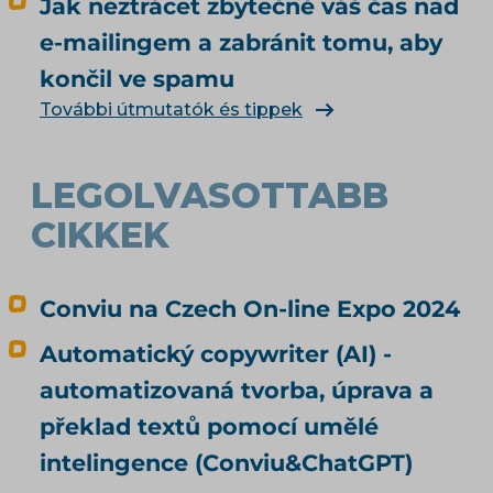
Jak neztrácet zbytečně váš čas nad
jiného, než měl? Jak vás má umělá inteligence
vůbec najít a doporučit, řeší téma SEO a UX pro
e-mailingem a zabránit tomu, aby
e-shop. Čím konkrétně naplnit produktová
končil ve spamu
data, rozebírá téma produktové feedy a
További útmutatók és tippek
napojení e-shopu.
LEGOLVASOTTABB
CIKKEK
Conviu na Czech On-line Expo 2024
Automatický copywriter (AI) -
automatizovaná tvorba, úprava a
překlad textů pomocí umělé
intelingence (Conviu&ChatGPT)