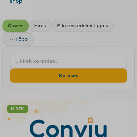
shop
.
Összes
Hírek
E-kereskedelmi tippek
Több
Cikkek
keresése...
Keresés
HÍREK