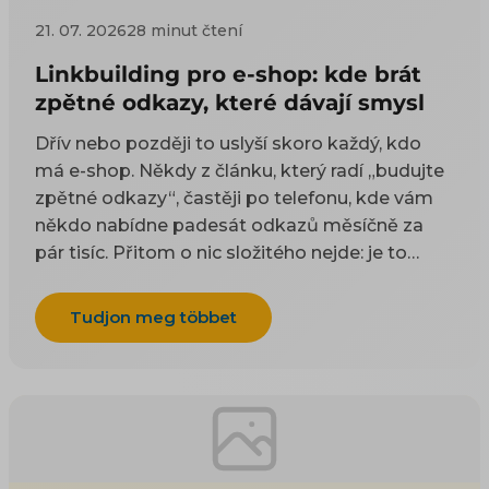
21. 07. 2026
28 minut čtení
Linkbuilding pro e-shop: kde brát
zpětné odkazy, které dávají smysl
Dřív nebo později to uslyší skoro každý, kdo
má e-shop. Někdy z článku, který radí „budujte
zpětné odkazy“, častěji po telefonu, kde vám
někdo nabídne padesát odkazů měsíčně za
pár tisíc. Přitom o nic složitého nejde: je to
odkaz z cizí stránky na vaši. Google takové
odkazy odjakživa bere jako doporučení — čím
Tudjon meg többet
víc důvěryhodných webů na vás ukazuje, tím
spíš vám uvěří i on. Práci na tom, aby jich
přibývalo, se říká linkbuilding. Potíž je, že když
si to začnete zjišťovat, najdete dva druhy rad a
ani jeden vám nepomůže. Návody psané pro
blogery poradí, ať napíšete skvělý článek, na