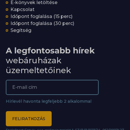
E-könyvek letöltése
Kapcsolat
Időpont foglalása (15 perc)
Időpont foglalása (30 perc)
Segítség
A legfontosabb hírek
webáruházak
üzemeltetőinek
Hírlevél havonta legfeljebb 2 alkalommal
FELIRATKOZÁS
Společnost Conviu, s.r.o. realizuje projekt č. CZ.01.01.01/01/24_062/0007427