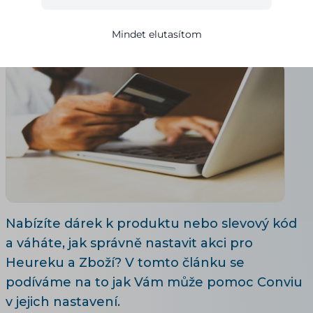
Ivana Broklová
03.02.2022
Frissítve 28. 7. 2026
8 egy perces olvasás
Mindet elutasítom
Nabízíte dárek k produktu nebo slevový kód
a váháte, jak správně nastavit akci pro
Heureku a Zboží? V tomto článku se
podíváme na to jak Vám může pomoc Conviu
v jejich nastavení.