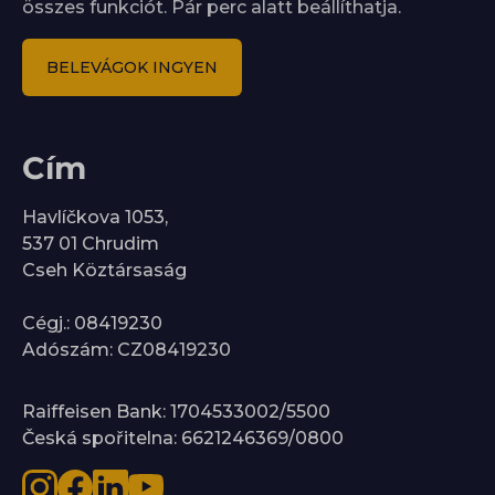
összes funkciót. Pár perc alatt beállíthatja.
BELEVÁGOK INGYEN
Cím
Havlíčkova 1053,
537 01 Chrudim
Cseh Köztársaság
Cégj.: 08419230
Adószám: CZ08419230
Raiffeisen Bank: 1704533002/5500
Česká spořitelna: 6621246369/0800