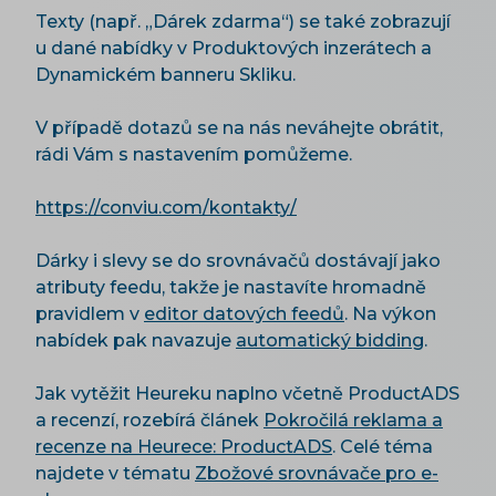
Texty (např. „Dárek zdarma“) se také zobrazují
u dané nabídky v Produktových inzerátech a
Dynamickém banneru Skliku.
V případě dotazů se na nás neváhejte obrátit,
rádi Vám s nastavením pomůžeme.
https://conviu.com/kontakty/
Dárky i slevy se do srovnávačů dostávají jako
atributy feedu, takže je nastavíte hromadně
pravidlem v
editor datových feedů
. Na výkon
nabídek pak navazuje
automatický bidding
.
Jak vytěžit Heureku naplno včetně ProductADS
a recenzí, rozebírá článek
Pokročilá reklama a
recenze na Heurece: ProductADS
. Celé téma
najdete v tématu
Zbožové srovnávače pro e-