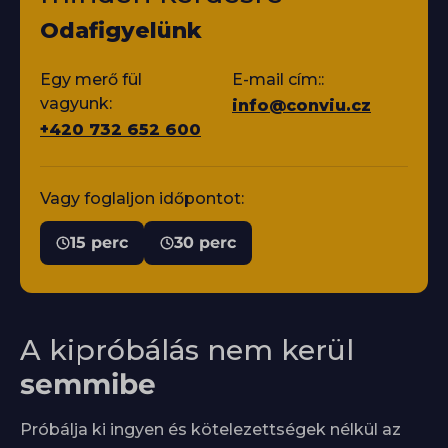
Odafigyelünk
Egy merő fül
E-mail cím::
vagyunk:
info@conviu.cz
+420 732 652 600
Vagy foglaljon időpontot:
15 perc
30 perc
A kipróbálás nem kerül
semmibe
Próbálja ki ingyen és kötelezettségek nélkül az