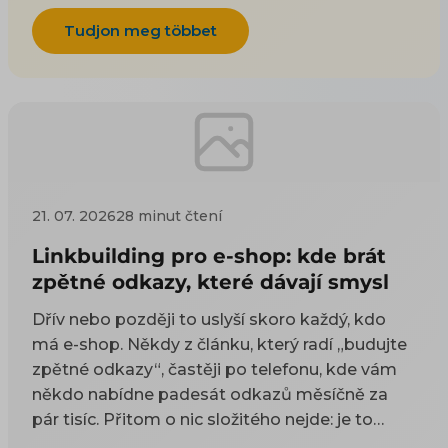
Tudjon meg többet
21. 07. 2026
28 minut čtení
Linkbuilding pro e-shop: kde brát
zpětné odkazy, které dávají smysl
Dřív nebo později to uslyší skoro každý, kdo
má e-shop. Někdy z článku, který radí „budujte
zpětné odkazy“, častěji po telefonu, kde vám
někdo nabídne padesát odkazů měsíčně za
pár tisíc. Přitom o nic složitého nejde: je to
odkaz z cizí stránky na vaši. Google takové