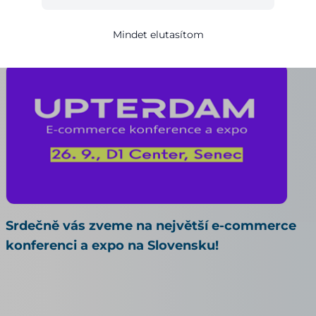
Alena Pilařová
17.09.2024
2 egy perces olvasás
Mindet elutasítom
Srdečně vás zveme na největší e-commerce
konferenci a expo na Slovensku!