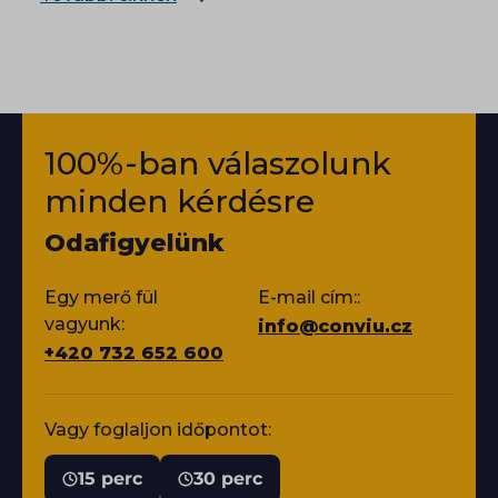
100%-ban válaszolunk
minden kérdésre
Odafigyelünk
Egy merő fül
E-mail cím::
vagyunk:
info@conviu.cz
+420 732 652 600
Vagy foglaljon időpontot:
15 perc
30 perc