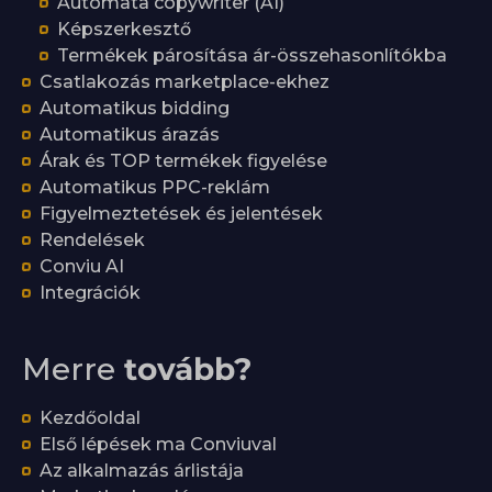
Automata copywriter (AI)
Képszerkesztő
Termékek párosítása ár-összehasonlítókba
Csatlakozás marketplace-ekhez
Automatikus bidding
Automatikus árazás
Árak és TOP termékek figyelése
Automatikus PPC-reklám
Figyelmeztetések és jelentések
Rendelések
Conviu AI
Integrációk
Merre
tovább?
Kezdőoldal
Első lépések ma Conviuval
Az alkalmazás árlistája