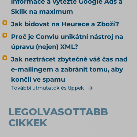
informace a vytěžte Google Ads a
agent nakoupí, neovlivní ani trochu. Tenhle
Sklik na maximum
článek je proto o nakupování, ne o
doporučování. Odpovídá na tři otázky: Může u
Jak bidovat na Heurece a Zboží?
mě agent nakoupit už dnes, i když jsem to
Proč je Conviu unikátní nástroj na
nikde nepovolil? Co bych musel udělat, aby u
mě mohl nakupovat oficiálně, a vyplatí se to?
úpravu (nejen) XML?
Kdo zaplatí škodu, když agent koupí něco
Jak neztrácet zbytečně váš čas nad
jiného, než měl? Jak vás má umělá inteligence
vůbec najít a doporučit, řeší téma SEO a UX pro
e-mailingem a zabránit tomu, aby
e-shop. Čím konkrétně naplnit produktová
končil ve spamu
data, rozebírá téma produktové feedy a
További útmutatók és tippek
napojení e-shopu.
LEGOLVASOTTABB
CIKKEK