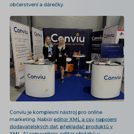
občerstvení a dárečky.
Conviu je komplexní nástroj pro online
marketing. Nabízí
editor XML a csv
,
napojení
dodavatelských dat
,
překladač produktů v
XML
,
AI copywritera
,
editor obrázků v