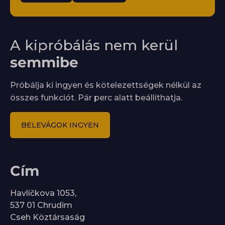
A kipróbálás nem kerül
semmibe
Próbálja ki ingyen és kötelezettségek nélkül az
összes funkciót. Pár perc alatt beállíthatja.
BELEVÁGOK INGYEN
Cím
Havlíčkova 1053,
537 01 Chrudim
Cseh Köztársaság