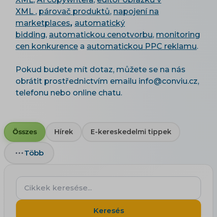
XML
,
párovač produktů
,
napojení na
marketplaces
,
automatický
bidding
,
automatickou cenotvorbu
,
monitoring
cen konkurence
a
automatickou PPC reklamu
.
Pokud budete mít dotaz, můžete se na nás
obrátit prostřednictvím emailu info@conviu.cz,
telefonu nebo online chatu.
Összes
Hírek
E-kereskedelmi tippek
Több
Cikkek
keresése...
Keresés