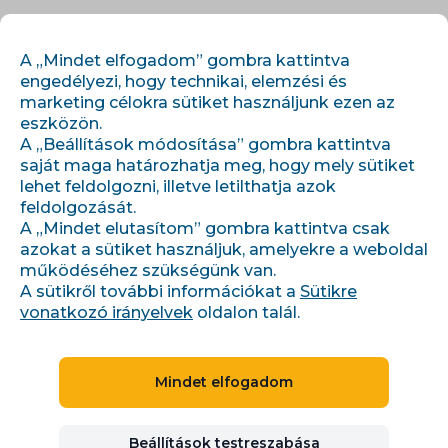
HU
BEJELENTKEZÉS
REGISZTRÁCIÓ
A „Mindet elfogadom” gombra kattintva
engedélyezi, hogy technikai, elemzési és
marketing célokra sütiket használjunk ezen az
eszközön.
A „Beállítások módosítása” gombra kattintva
saját maga határozhatja meg, hogy mely sütiket
lehet feldolgozni, illetve letilthatja azok
feldolgozását.
›
›
Úvod
Cikkek és információk
A „Mindet elutasítom” gombra kattintva csak
Pozvánka na stánek Conviu na Upterdam 2024 dne 26.9. 2024
azokat a sütiket használjuk, amelyekre a weboldal
működéséhez szükségünk van.
A sütikről további információkat a
Sütikre
vonatkozó irányelvek
oldalon talál.
Pozvánka na stánek
Conviu na Upterdam 2024
Mindet elfogadom
dne 26.9. 2024
Beállítások testreszabása