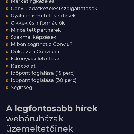
Marketingkezelés
Conviu adatkezelési szolgáltatások
Gyakran ismételt kérdések
Cikkek és információk
Minősített partnerek
Szakmai képzések
Miben segíthet a Conviu?
Dolgozz a Conviunál
E-könyvek letöltése
Kapcsolat
Időpont foglalása (15 perc)
Időpont foglalása (30 perc)
Segítség
A legfontosabb hírek
webáruházak
üzemeltetőinek