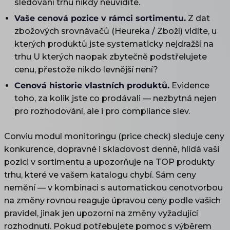
sledování trhu nikdy neuvidíte.
Vaše cenová pozice v rámci sortimentu.
Z dat
zbožových srovnávačů (Heureka / Zboží) vidíte, u
kterých produktů jste systematicky nejdražší na
trhu U kterých naopak zbytečně podstřelujete
cenu, přestože nikdo levnější není?
Cenová historie vlastních produktů.
Evidence
toho, za kolik jste co prodávali — nezbytná nejen
pro rozhodování, ale i pro compliance slev.
Conviu modul monitoringu (price check) sleduje ceny
konkurence, dopravné i skladovost denně, hlídá vaši
pozici v sortimentu a upozorňuje na TOP produkty
trhu, které ve vašem katalogu chybí. Sám ceny
nemění — v kombinaci s automatickou cenotvorbou
na změny rovnou reaguje úpravou ceny podle vašich
pravidel, jinak jen upozorní na změny vyžadující
rozhodnutí. Pokud potřebujete pomoc s výběrem