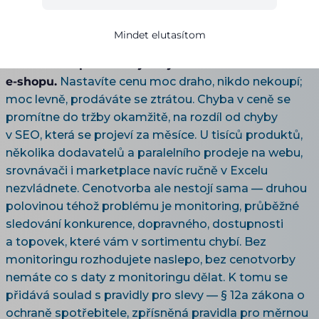
monitoring cen konkurence a TOP produktů po
automatickou cenotvorbu — jak nastavit ceny, aby
Mindet elutasítom
vydělávaly, a hlídat trh, aby vás nepředběhl.
Cenotvorba produktu je nejdražší stránka vašeho
e-shopu.
Nastavíte cenu moc draho, nikdo nekoupí;
moc levně, prodáváte se ztrátou. Chyba v ceně se
promítne do tržby okamžitě, na rozdíl od chyby
v SEO, která se projeví za měsíce. U tisíců produktů,
několika dodavatelů a paralelního prodeje na webu,
srovnávači i marketplace navíc ručně v Excelu
nezvládnete. Cenotvorba ale nestojí sama — druhou
polovinou téhož problému je monitoring, průběžné
sledování konkurence, dopravného, dostupnosti
a topovek, které vám v sortimentu chybí. Bez
monitoringu rozhodujete naslepo, bez cenotvorby
nemáte co s daty z monitoringu dělat. K tomu se
přidává soulad s pravidly pro slevy — § 12a zákona o
ochraně spotřebitele, zpřísněná pravidla pro měrnou