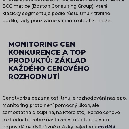
BCG matice (Boston Consulting Group), která
klasicky segmentuje podle růstu trhu × tržního
podílu; tady používáme variantu obrat × marže.
MONITORING CEN
KONKURENCE A TOP
PRODUKTŮ: ZÁKLAD
KAŽDÉHO CENOVÉHO
ROZHODNUTÍ
Cenotvorba bez znalosti trhu je rozhodování naslepo.
Monitoring proto není pomocný úkon, ale
samostatná disciplína, na které stojí každé cenové
rozhodnutí. Dobře nastavený monitoring vám
odpovídá na dvě různé otázky najednou:
co dělá