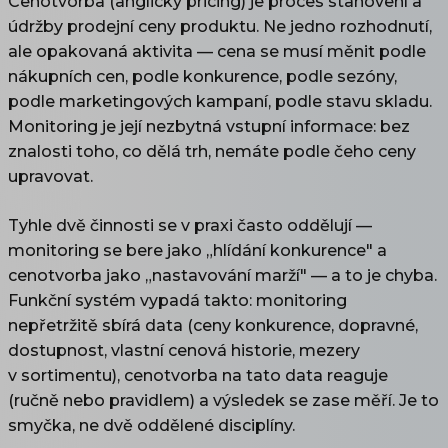
Cenotvorba (anglicky pricing) je proces stanovení a
údržby prodejní ceny produktu. Ne jedno rozhodnutí,
ale opakovaná aktivita — cena se musí měnit podle
nákupních cen, podle konkurence, podle sezóny,
podle marketingových kampaní, podle stavu skladu.
Monitoring je její nezbytná vstupní informace: bez
znalosti toho, co dělá trh, nemáte podle čeho ceny
upravovat.
Tyhle dvě činnosti se v praxi často oddělují —
monitoring se bere jako „hlídání konkurence" a
cenotvorba jako „nastavování marží" — a to je chyba.
Funkční systém vypadá takto: monitoring
nepřetržitě sbírá data (ceny konkurence, dopravné,
dostupnost, vlastní cenová historie, mezery
v sortimentu), cenotvorba na tato data reaguje
(ručně nebo pravidlem) a výsledek se zase měří. Je to
smyčka, ne dvě oddělené disciplíny.