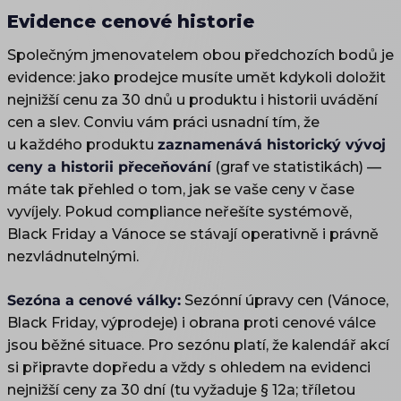
Evidence cenové historie
Společným jmenovatelem obou předchozích bodů je
evidence: jako prodejce musíte umět kdykoli doložit
nejnižší cenu za 30 dnů u produktu i historii uvádění
cen a slev. Conviu vám práci usnadní tím, že
u každého produktu
zaznamenává historický vývoj
ceny a historii přeceňování
(graf ve statistikách) —
máte tak přehled o tom, jak se vaše ceny v čase
vyvíjely. Pokud compliance neřešíte systémově,
Black Friday a Vánoce se stávají operativně i právně
nezvládnutelnými.
Sezóna a cenové války:
Sezónní úpravy cen (Vánoce,
Black Friday, výprodeje) i obrana proti cenové válce
jsou běžné situace. Pro sezónu platí, že kalendář akcí
si připravte dopředu a vždy s ohledem na evidenci
nejnižší ceny za 30 dní (tu vyžaduje § 12a; tříletou