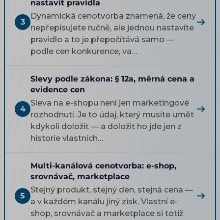
nastavit pravidla
Dynamická cenotvorba znamená, že ceny
3
nepřepisujete ručně, ale jednou nastavíte
pravidlo a to je přepočítává samo —
podle cen konkurence, va…
Slevy podle zákona: § 12a, měrná cena a
evidence cen
Sleva na e-shopu není jen marketingové
4
rozhodnutí. Je to údaj, který musíte umět
kdykoli doložit — a doložit ho jde jen z
historie vlastních…
Multi-kanálová cenotvorba: e-shop,
srovnávač, marketplace
Stejný produkt, stejný den, stejná cena —
5
a v každém kanálu jiný zisk. Vlastní e-
shop, srovnávač a marketplace si totiž