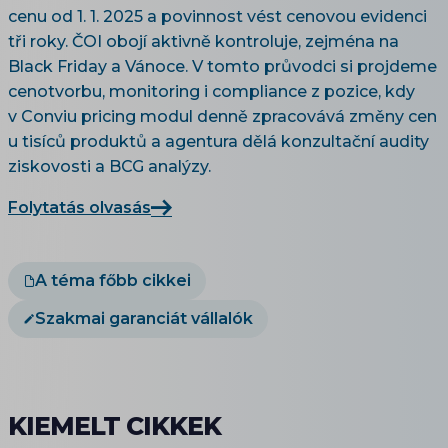
cenu od 1. 1. 2025 a povinnost vést cenovou evidenci
tři roky. ČOI obojí aktivně kontroluje, zejména na
Black Friday a Vánoce. V tomto průvodci si projdeme
cenotvorbu, monitoring i compliance z pozice, kdy
v Conviu pricing modul denně zpracovává změny cen
u tisíců produktů a agentura dělá konzultační audity
ziskovosti a BCG analýzy.
Folytatás olvasás
A téma főbb cikkei
Szakmai garanciát vállalók
KIEMELT CIKKEK