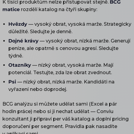
K tisíci produktům nelze přistupovat stejně.
BCG
matice
rozdělí katalog na čtyři skupiny:
Hvězdy
— vysoký obrat, vysoká marže. Strategicky
důležité. Sledujte je denně.
Dojné krávy
— vysoký obrat, nízká marže. Generují
peníze, ale opatrně s cenovou agresí. Sledujte
týdně.
Otazníky
— nízký obrat, vysoká marže. Mají
potenciál. Testujte, zda lze obrat zvednout.
Psi
— nízký obrat, nízká marže. Kandidáti na
vyřazení nebo doprodej.
BCG analýzu si můžete udělat sami (Excel a pár
hodin práce) nebo si ji nechat udělat — Conviu
konzultant ji připraví per váš katalog a doplní pricing
doporučení per segment. Pravidla pak nasadíte
v aplikaci sami.