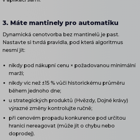
3. Máte mantinely pro automatiku
Dynamická cenotvorba bez mantinelů je past.
Nastavte si tvrdá pravidla, pod která algoritmus
nesmí jít:
nikdy pod nákupní cenu × požadovanou minimální
marži;
nikdy víc než ±15 % vůči historickému průměru
během jednoho dne;
u strategických produktů (Hvězdy, Dojné krávy)
výrazné změny kontrolujte ručně;
při cenovém propadu konkurence pod určitou
hranici nereagovat (může jít o chybu nebo
doprodej).