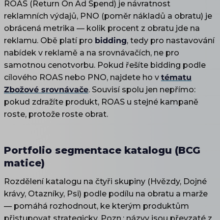
ROAS (Return On Ad Spend) je návratnost
reklamních výdajů, PNO (poměr nákladů a obratu) je
obrácená metrika — kolik procent z obratu jde na
reklamu. Obě platí pro
bidding
, tedy pro nastavování
nabídek v reklamě a na srovnávačích, ne pro
samotnou cenotvorbu. Pokud řešíte bidding podle
cílového ROAS nebo PNO, najdete ho v
tématu
Zbožové srovnávače
. Souvisí spolu jen nepřímo:
pokud zdražíte produkt, ROAS u stejné kampaně
roste, protože roste obrat.
Portfolio segmentace katalogu (BCG
matice)
Rozdělení katalogu na čtyři skupiny (Hvězdy, Dojné
krávy, Otazníky, Psi) podle podílu na obratu a marže
— pomáhá rozhodnout, ke kterým produktům
přistupovat strategicky. Pozn.: názvy jsou převzaté z