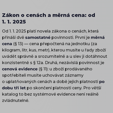
Zákon o cenách a měrná cena: od
1. 1. 2025
Od 1. 1. 2025 platí novela zákona o cenách, která
přináší dvě
samostatné
povinnosti. První je
měrná
cena
(§ 13) — cena přepočtená na jednotku (za
kilogram, litr, kus, metr), kterou musíte u řady zboží
uvádět správně a srozumitelně a u slev ji dotáhnout
konzistentně s § 12a. Druhá, nezávislá povinnost je
cenová evidence
(§ 11): u zboží prodávaného
spotřebiteli musíte uchovávat záznamy
o uplatňovaných cenách a době jejich platnosti
po
dobu tří let
po skončení platnosti ceny. Pro větší
katalog to bez systémové evidence není reálně
zvládnutelné.