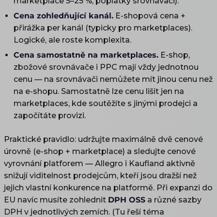
marketplace 5–25 %, poplatky srovnávači).
Cena zohledňující kanál.
E-shopová cena +
přirážka per kanál (typicky pro marketplaces).
Logické, ale roste komplexita.
Cena samostatně na marketplaces.
E-shop,
zbožové srovnávače i PPC mají vždy jednotnou
cenu — na srovnávači nemůžete mít jinou cenu než
na e-shopu. Samostatně lze cenu lišit jen na
marketplaces, kde soutěžíte s jinými prodejci a
započítáte provizi.
Praktické pravidlo: udržujte maximálně dvě cenové
úrovně (e-shop + marketplace) a sledujte cenové
vyrovnání platforem — Allegro i Kaufland aktivně
snižují viditelnost prodejcům, kteří jsou dražší než
jejich vlastní konkurence na platformě. Při expanzi do
EU navíc musíte zohlednit
DPH OSS
a různé sazby
DPH v jednotlivých zemích. (Tu řeší téma