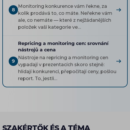
Monitoring konkurence vám řekne, za
8
kolik prodává to, co máte. Neřekne vám
ale, co nemáte — které z nejžádanějších
položek vaší kategorie ve…
Repricing a monitoring cen: srovnání
nástrojů a cena
Nástroje na repricing a monitoring cen
9
vypadají v prezentacích skoro stejně:
hlídají konkurenci, přepočítají ceny, pošlou
report. To, jestli…
SZAKÉRTŐK ÉS A TÉMA