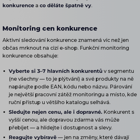
konkurence
a
co děláte špatně vy
.
Monitoring cen konkurence
Aktivní sledování konkurence znamená víc než jen
občas mrknout na cizí e-shop. Funkční monitoring
konkurence obsahuje:
Vyberte si 3–7 hlavních konkurentů
v segmentu
(ne všechny — to je plýtvání) a své produkty na ně
napárujte podle EAN, kódu nebo názvu. Párování
je největší pracovní zátěž monitoringu a místo, kde
ruční přístup u většího katalogu selhává.
Sledujte nejen cenu, ale i dopravné.
Konkurent s
vyšší cenou, ale dopravou zdarma vás může
přebíjet — a hlídejte i dostupnost a slevy.
Reagujte vybíravě
— jen na změny, které dávají