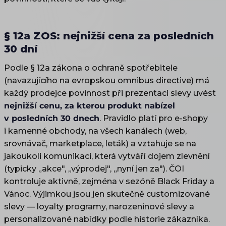
§ 12a ZOS: nejnižší cena za posledních
30 dní
Podle § 12a zákona o ochraně spotřebitele
(navazujícího na evropskou omnibus directive) má
každý prodejce povinnost při prezentaci slevy uvést
nejnižší cenu, za kterou produkt nabízel
v posledních 30 dnech
. Pravidlo platí pro e-shopy
i kamenné obchody, na všech kanálech (web,
srovnávač, marketplace, leták) a vztahuje se na
jakoukoli komunikaci, která vytváří dojem zlevnění
(typicky „akce", „výprodej", „nyní jen za"). ČOI
kontroluje aktivně, zejména v sezóně Black Friday a
Vánoc. Výjimkou jsou jen skutečně customizované
slevy — loyalty programy, narozeninové slevy a
personalizované nabídky podle historie zákazníka.