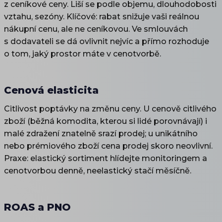
z ceníkové ceny. Liší se podle objemu, dlouhodobosti
vztahu, sezóny. Klíčové: rabat snižuje vaši reálnou
nákupní cenu, ale ne ceníkovou. Ve smlouvách
s dodavateli se dá ovlivnit nejvíc a přímo rozhoduje
o tom, jaký prostor máte v cenotvorbě.
Cenová elasticita
Citlivost poptávky na změnu ceny. U cenově citlivého
zboží (běžná komodita, kterou si lidé porovnávají) i
malé zdražení znatelně srazí prodej; u unikátního
nebo prémiového zboží cena prodej skoro neovlivní.
Praxe: elastický sortiment hlídejte monitoringem a
cenotvorbou denně, neelastický stačí měsíčně.
ROAS a PNO