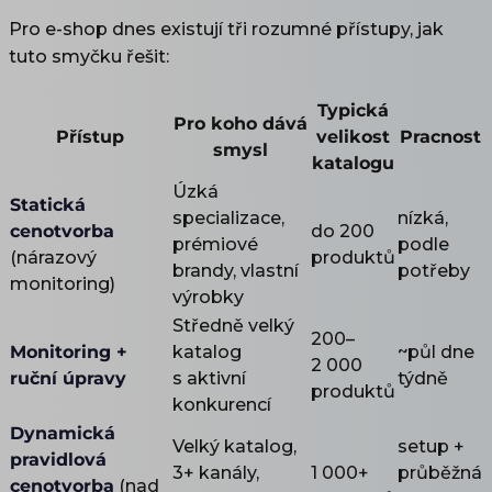
Pro e-shop dnes existují tři rozumné přístupy, jak
tuto smyčku řešit:
Typická
Pro koho dává
Přístup
velikost
Pracnost
smysl
katalogu
Úzká
Statická
specializace,
nízká,
cenotvorba
do 200
prémiové
podle
(nárazový
produktů
brandy, vlastní
potřeby
monitoring)
výrobky
Středně velký
200–
Monitoring +
katalog
~půl dne
2 000
ruční úpravy
s aktivní
týdně
produktů
konkurencí
Dynamická
Velký katalog,
setup +
pravidlová
3+ kanály,
1 000+
průběžná
cenotvorba
(nad