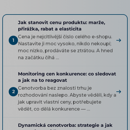
Jak stanovit cenu produktu: marže,
přirážka, rabat a elasticita
Cena je nejcitlivější číslo celého e-shopu.
1
Nastavíte ji moc vysoko, nikdo nekoupí;
moc nízko, prodáváte se ztrátou. A hned
na začátku číhá …
Monitoring cen konkurence: co sledovat
a jak na to reagovat
Cenotvorba bez znalosti trhu je
2
rozhodování naslepo. Abyste věděli, kdy a
jak upravit vlastní ceny, potřebujete
vědět, co dělá konkurence — …
Dynamická cenotvorba: strategie a jak