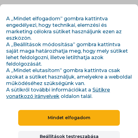
HU
BEJELENTKEZÉS
REGISZTRÁCIÓ
A „Mindet elfogadom” gombra kattintva
engedélyezi, hogy technikai, elemzési és
marketing célokra sütiket használjunk ezen az
eszközön.
A „Beállítások módosítása” gombra kattintva
saját maga határozhatja meg, hogy mely sütiket
lehet feldolgozni, illetve letilthatja azok
feldolgozását.
›
›
Főoldal
Témák
A „Mindet elutasítom” gombra kattintva csak
Cenotvorba pro e-shop a monitoring cen konkurence
azokat a sütiket használjuk, amelyekre a weboldal
működéséhez szükségünk van.
A sütikről további információkat a
Sütikre
vonatkozó irányelvek
KEZDŐ
15 min
oldalon talál.
9 cikk
1 szerző
Cenotvorba pro e-shop a
Mindet elfogadom
monitoring cen konkurence
Cenotvorba produktu od marže a BCG matice přes
Beállítások testreszabása