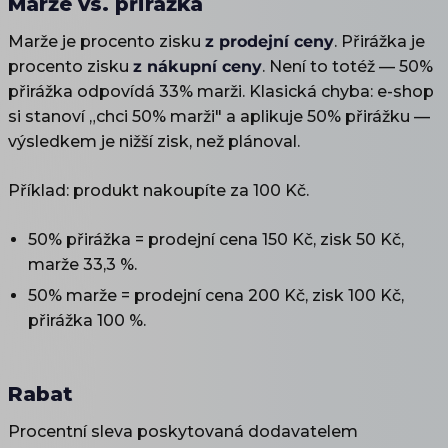
Marže vs. přirážka
Marže je procento zisku
z prodejní ceny
. Přirážka je
procento zisku
z nákupní ceny
. Není to totéž — 50%
přirážka odpovídá 33% marži. Klasická chyba: e-shop
si stanoví „chci 50% marži" a aplikuje 50% přirážku —
výsledkem je nižší zisk, než plánoval.
Příklad: produkt nakoupíte za 100 Kč.
50% přirážka = prodejní cena 150 Kč, zisk 50 Kč,
marže 33,3 %.
50% marže = prodejní cena 200 Kč, zisk 100 Kč,
přirážka 100 %.
Rabat
Procentní sleva poskytovaná dodavatelem