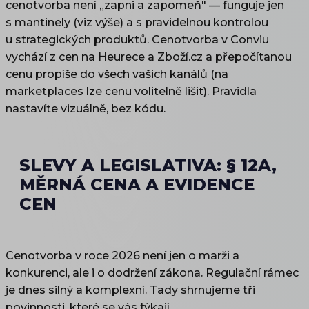
cenotvorba není „zapni a zapomeň" — funguje jen
s mantinely (viz výše) a s pravidelnou kontrolou
u strategických produktů. Cenotvorba v Conviu
vychází z cen na Heurece a Zboží.cz a přepočítanou
cenu propíše do všech vašich kanálů (na
marketplaces lze cenu volitelně lišit). Pravidla
nastavíte vizuálně, bez kódu.
SLEVY A LEGISLATIVA: § 12A,
MĚRNÁ CENA A EVIDENCE
CEN
Cenotvorba v roce 2026 není jen o marži a
konkurenci, ale i o dodržení zákona. Regulační rámec
je dnes silný a komplexní. Tady shrnujeme tři
povinnosti, které se vás týkají.