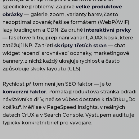
specifické problémy. Za prvé
velké produktové
obrázky
— galerie, zoom, varianty barev, často
nezoptimalizované; řeší se formátem (WebP/AVIF),
lazy loadingem a CDN. Za druhé
interaktivní prvky
— fasetové filtry, přepínání variant, AJAX košík, které
zatěžují INP. Za třetí
skripty třetích stran
— chat,
widget recenzí, srovnávací odznaky, marketingové
bannery, z nichž každý ukrajuje rychlost a často
způsobuje skoky layoutu (CLS).
Rychlost přitom není jen SEO faktor — je to
konverzní faktor
. Pomalá produktová stránka odradí
návštěvníka dřív, než se vůbec dostane k tlačítku „Do
košíku". Měří se v PageSpeed Insights, v reálných
datech CrUX a v Search Console. Výstupem auditu je
typicky konkrétní brief pro vývojáře.