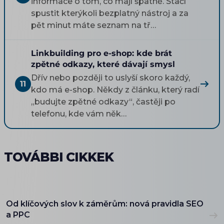
informace o tom, co mají špatně. Stačí
spustit kterýkoli bezplatný nástroj a za
pět minut máte seznam na tř…
Linkbuilding pro e-shop: kde brát
zpětné odkazy, které dávají smysl
Dřív nebo později to uslyší skoro každý,
11
kdo má e-shop. Někdy z článku, který radí
„budujte zpětné odkazy“, častěji po
telefonu, kde vám něk…
TOVÁBBI CIKKEK
Od klíčových slov k záměrům: nová pravidla SEO
a PPC