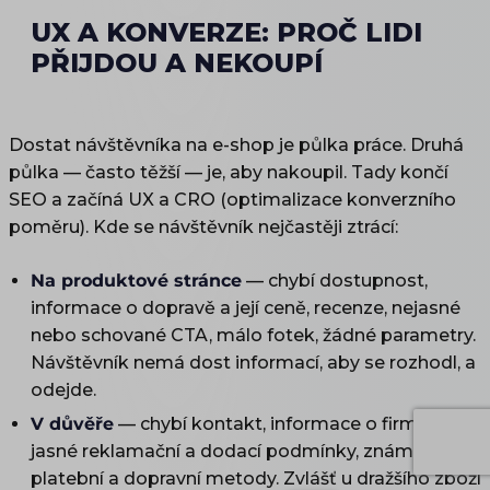
UX A KONVERZE: PROČ LIDI
PŘIJDOU A NEKOUPÍ
Dostat návštěvníka na e-shop je půlka práce. Druhá
půlka — často těžší — je, aby nakoupil. Tady končí
SEO a začíná UX a CRO (optimalizace konverzního
poměru). Kde se návštěvník nejčastěji ztrácí:
Na produktové stránce
— chybí dostupnost,
informace o dopravě a její ceně, recenze, nejasné
nebo schované CTA, málo fotek, žádné parametry.
Návštěvník nemá dost informací, aby se rozhodl, a
odejde.
V důvěře
— chybí kontakt, informace o firmě,
jasné reklamační a dodací podmínky, známé
platební a dopravní metody. Zvlášť u dražšího zboží