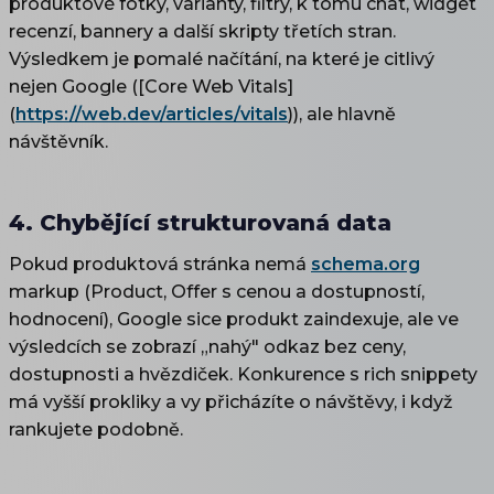
produktové fotky, varianty, filtry, k tomu chat, widget
recenzí, bannery a další skripty třetích stran.
Výsledkem je pomalé načítání, na které je citlivý
nejen Google ([Core Web Vitals]
(
https://web.dev/articles/vitals
)), ale hlavně
návštěvník.
4. Chybějící strukturovaná data
Pokud produktová stránka nemá
schema.org
markup (Product, Offer s cenou a dostupností,
hodnocení), Google sice produkt zaindexuje, ale ve
výsledcích se zobrazí „nahý" odkaz bez ceny,
dostupnosti a hvězdiček. Konkurence s rich snippety
má vyšší prokliky a vy přicházíte o návštěvy, i když
rankujete podobně.