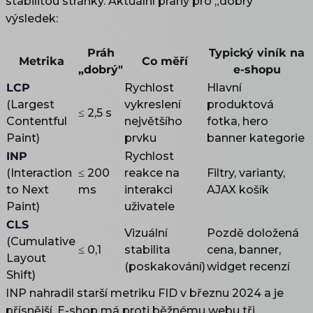
stabilitou stránky. Aktuální prahy pro „dobrý"
výsledek:
Práh
Typický viník na
Metrika
Co měří
„dobrý"
e-shopu
LCP
Rychlost
Hlavní
(Largest
vykreslení
produktová
≤ 2,5 s
Contentful
největšího
fotka, hero
Paint)
prvku
banner kategorie
INP
Rychlost
(Interaction
≤ 200
reakce na
Filtry, varianty,
to Next
ms
interakci
AJAX košík
Paint)
uživatele
CLS
Vizuální
Pozdě doložená
(Cumulative
≤ 0,1
stabilita
cena, banner,
Layout
(poskakování)
widget recenzí
Shift)
INP nahradil starší metriku FID v březnu 2024 a je
přísnější. E-shop má proti běžnému webu tři