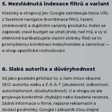
5. Nezvládnutá indexace filtrů a variant
Klasický e-shopový jev: Google zaindexuje tisíce URL
z fasetové navigace (kombinace filtrů, řazení,
stránkování) a duplicitní varianty produktu. Index se
zaplevelí, crawl budget se utratí jinde, než má, a vy si
efektivně kanibalizujete vlastní stránky. Řeší se to
promyšlenou kombinací index/noindex a canonical —
e-shop-specifické rozhodování.
6. Slabá autorita a důvěryhodnost
Až jako poslední přichází to, o čem mluví obecné
SEO: autorita webu a E-E-A-T (zkušenost, odbornost,
autoritativnost, důvěryhodnost). U e-shopu se ale
projevuje konkrétně: chybějící nebo kradené recenze,
žádné informace o firmě, nejasné reklamační a
dodací podmínky. Google i zákazník čtou stejné