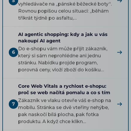
5
vyhledávače na „pánské běžecké boty“.
Rovnou popíšou celou situaci: „běhám
třikrát týdně po asfaltu,…
AI agentic shopping: kdy a jak u vás
nakoupí AI agent
Do e-shopu vám může přijít zákazník,
6
který si sám neprohlédne ani jednu
stránku. Nabídku projde program,
porovná ceny, vloží zboží do košíku…
Core Web Vitals a rychlost e-shopu:
proč se web načítá pomalu a co s tím
Zákazník ve vlaku otevře váš e-shop na
7
mobilu. Stránka se dvě vteřiny nehýbe,
pak naskočí bílá plocha, pak fotka
produktu. A když chce klikn…