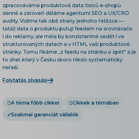
zpracováváme produktová data tisíců e-shopů
denně a zároveň děláme agenturní SEO a UX/CRO
audity. Vidíme tak obě strany jednoho řetězce —
tatáž data o produktu putují feedem na srovnávače
i do reklamy, ale měla by konzistentně sedět i ve
strukturovaných datech a v HTML vaší produktové
stránky. Tomu říkáme „z feedu na stránku a zpět" a je
to úhel, který v Česku skoro nikdo systematicky
neřeší.
Folytatás olvasás
A téma főbb cikkei
Cikkek a témában
Szakmai garanciát vállalók