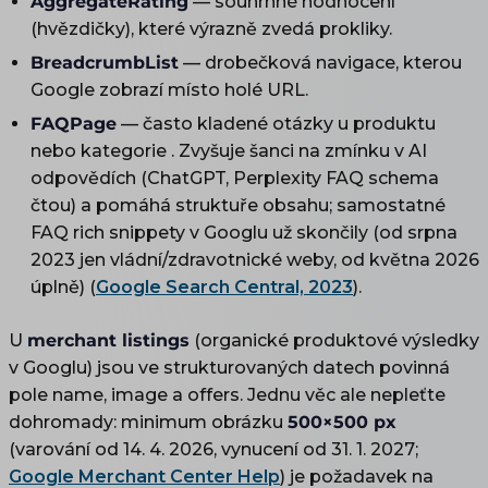
AggregateRating
— souhrnné hodnocení
(hvězdičky), které výrazně zvedá prokliky.
BreadcrumbList
— drobečková navigace, kterou
Google zobrazí místo holé URL.
FAQPage
— často kladené otázky u produktu
nebo kategorie . Zvyšuje šanci na zmínku v AI
odpovědích (ChatGPT, Perplexity FAQ schema
čtou) a pomáhá struktuře obsahu; samostatné
FAQ rich snippety v Googlu už skončily (od srpna
2023 jen vládní/zdravotnické weby, od května 2026
úplně) (
Google Search Central, 2023
).
U
merchant listings
(organické produktové výsledky
v Googlu) jsou ve strukturovaných datech povinná
pole name, image a offers. Jednu věc ale nepleťte
dohromady: minimum obrázku
500×500 px
(varování od 14. 4. 2026, vynucení od 31. 1. 2027;
Google Merchant Center Help
) je požadavek na