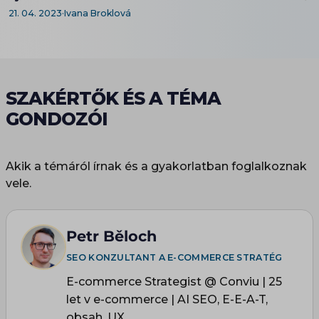
21. 04. 2023
·
Ivana Broklová
SZAKÉRTŐK ÉS A TÉMA
GONDOZÓI
Akik a témáról írnak és a gyakorlatban foglalkoznak
vele.
Petr Běloch
SEO KONZULTANT A E-COMMERCE STRATÉG
E-commerce Strategist @ Conviu | 25
let v e-commerce | AI SEO, E-E-A-T,
obsah, UX