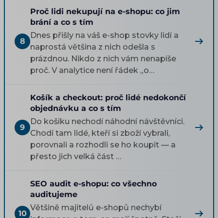
Proč lidi nekupují na e-shopu: co jim
brání a co s tím
Dnes přišly na váš e-shop stovky lidí a
8
naprostá většina z nich odešla s
prázdnou. Nikdo z nich vám nenapíše
proč. V analytice není řádek „o…
Košík a checkout: proč lidé nedokončí
objednávku a co s tím
Do košíku nechodí náhodní návštěvníci.
9
Chodí tam lidé, kteří si zboží vybrali,
porovnali a rozhodli se ho koupit — a
přesto jich velká část …
SEO audit e-shopu: co všechno
auditujeme
Většině majitelů e-shopů nechybí
10