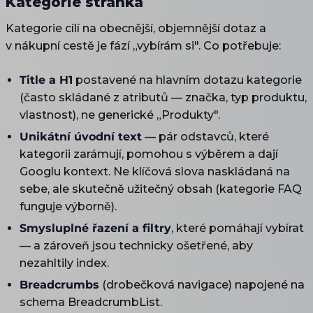
Kategorie stránka
Kategorie cílí na obecnější, objemnější dotaz a
v nákupní cestě je fází „vybírám si". Co potřebuje:
Title a H1
postavené na hlavním dotazu kategorie
(často skládané z atributů — značka, typ produktu,
vlastnost), ne generické „Produkty".
Unikátní úvodní text
— pár odstavců, které
kategorii zarámují, pomohou s výběrem a dají
Googlu kontext. Ne klíčová slova naskládaná na
sebe, ale skutečně užitečný obsah (kategorie FAQ
funguje výborně).
Smysluplné řazení a filtry
, které pomáhají vybírat
— a zároveň jsou technicky ošetřené, aby
nezahltily index.
Breadcrumbs
(drobečková navigace) napojené na
schema BreadcrumbList.