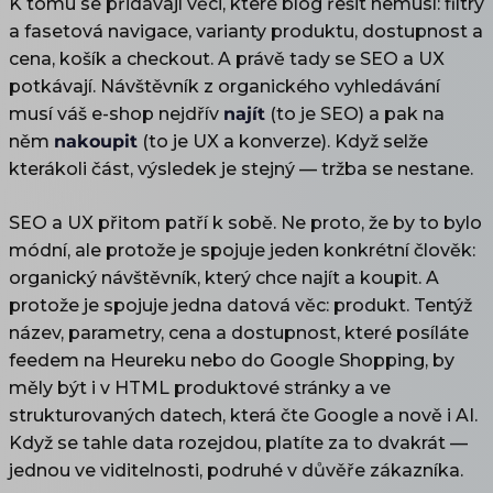
K tomu se přidávají věci, které blog řešit nemusí: filtry
a fasetová navigace, varianty produktu, dostupnost a
cena, košík a checkout. A právě tady se SEO a UX
potkávají. Návštěvník z organického vyhledávání
musí váš e-shop nejdřív
najít
(to je SEO) a pak na
něm
nakoupit
(to je UX a konverze). Když selže
kterákoli část, výsledek je stejný — tržba se nestane.
SEO a UX přitom patří k sobě. Ne proto, že by to bylo
módní, ale protože je spojuje jeden konkrétní člověk:
organický návštěvník, který chce najít a koupit. A
protože je spojuje jedna datová věc: produkt. Tentýž
název, parametry, cena a dostupnost, které posíláte
feedem na Heureku nebo do Google Shopping, by
měly být i v HTML produktové stránky a ve
strukturovaných datech, která čte Google a nově i AI.
Když se tahle data rozejdou, platíte za to dvakrát —
jednou ve viditelnosti, podruhé v důvěře zákazníka.