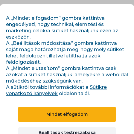
HU
BEJELENTKEZÉS
REGISZTRÁCIÓ
A „Mindet elfogadom” gombra kattintva
engedélyezi, hogy technikai, elemzési és
marketing célokra sütiket használjunk ezen az
eszközön.
A „Beállítások módosítása” gombra kattintva
saját maga határozhatja meg, hogy mely sütiket
lehet feldolgozni, illetve letilthatja azok
feldolgozását.
›
›
Főoldal
Témák
A „Mindet elutasítom” gombra kattintva csak
SEO a UX pro e-shop: organická návštěvnost, AI viditelnost a
konverze
azokat a sütiket használjuk, amelyekre a weboldal
működéséhez szükségünk van.
A sütikről további információkat a
Sütikre
vonatkozó irányelvek
oldalon talál.
KEZDŐ
15 min
17 cikk
3 szerző
SEO a UX pro e-shop: organická
Mindet elfogadom
návštěvnost, AI viditelnost a
konverze
Beállítások testreszabása