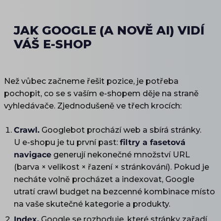
JAK GOOGLE (A NOVĚ AI) VIDÍ
VÁŠ E-SHOP
Než vůbec začneme řešit pozice, je potřeba
pochopit, co se s vaším e-shopem děje na straně
vyhledávače. Zjednodušeně ve třech krocích:
Crawl.
Googlebot prochází web a sbírá stránky.
U e-shopu je tu první past:
filtry a fasetová
navigace
generují nekonečné množství URL
(barva × velikost × řazení × stránkování). Pokud je
necháte volně procházet a indexovat, Google
utratí crawl budget na bezcenné kombinace místo
na vaše skutečné kategorie a produkty.
Index.
Google se rozhoduje, které stránky zařadí