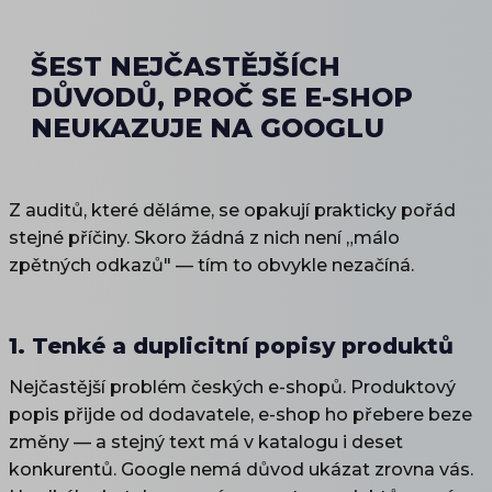
ŠEST NEJČASTĚJŠÍCH
DŮVODŮ, PROČ SE E-SHOP
NEUKAZUJE NA GOOGLU
Z auditů, které děláme, se opakují prakticky pořád
stejné příčiny. Skoro žádná z nich není „málo
zpětných odkazů" — tím to obvykle nezačíná.
1. Tenké a duplicitní popisy produktů
Nejčastější problém českých e-shopů. Produktový
popis přijde od dodavatele, e-shop ho přebere beze
změny — a stejný text má v katalogu i deset
konkurentů. Google nemá důvod ukázat zrovna vás.