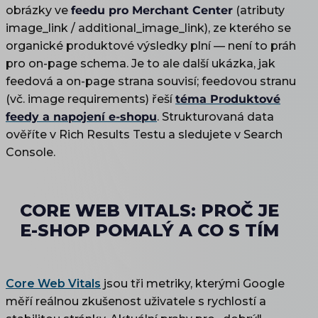
obrázky ve
feedu pro Merchant Center
(atributy
image_link / additional_image_link), ze kterého se
organické produktové výsledky plní — není to práh
pro on-page schema. Je to ale další ukázka, jak
feedová a on-page strana souvisí; feedovou stranu
(vč. image requirements) řeší
téma Produktové
feedy a napojení e-shopu
. Strukturovaná data
ověříte v Rich Results Testu a sledujete v Search
Console.
CORE WEB VITALS: PROČ JE
E-SHOP POMALÝ A CO S TÍM
Core Web Vitals
jsou tři metriky, kterými Google
měří reálnou zkušenost uživatele s rychlostí a