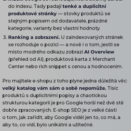
do indexu. Tady padají
tenké a duplicitní
produktové stránky
— stovky produktů se
stejným popisem od dodavatele, prázdné
kategorie, varianty bez vlastní hodnoty.
Ranking a zobrazení.
U zaindexovaných stránek
se rozhoduje o pozici — a nově i o tom, jestli se
místo modrého odkazu zobrazí
AI Overview
(přehled od AI), produktová karta z Merchant
Center nebo rich snippet s cenou a hodnocením.
Pro majitele e-shopu z toho plyne jedna důležitá věc:
velký katalog vám sám o sobě nepomůže.
Tisíc
produktů s duplicitními popisy a chaotickou
strukturou kategorií je pro Google horší než dvě stě
dobře zpracovaných. E-shop SEO je z velké části
o tom, jak zařídit, aby Google viděl jen to, co má, a
aby to, co vidí, bylo unikátní a užitečné.