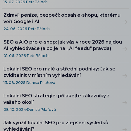
15. 07. 2026
·
Petr Běloch
Zdraví, peníze, bezpečí: obsah e-shopu, kterému
věří Google i AI
24. 06. 2026
·
Petr Běloch
SEO a AIO pro e-shop: jak vás v roce 2026 najdou
AI vyhledávače (a co je na „AI feedu" pravda)
01. 06. 2026
·
Petr Běloch
Lokální SEO pro malé a střední podniky: Jak se
zviditelnit v místním vyhledávání
13. 08. 2025
·
Denisa Pilařová
Lokální SEO strategie: přilákejte zákazníky z
vašeho okolí
08. 10. 2024
·
Denisa Pilařová
Jak využít lokální SEO pro zlepšení výsledků
vyhledávání?