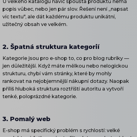
U velkého katalogu navíc spousta produktů nemá
popis vůbec, nebo jen pár slov. Řešení není „napsat
víc textu", ale dát každému produktu unikátní,
užitečný obsah ve velkém.
2. Špatná struktura kategorií
Kategorie jsou pro e-shop to, co pro blog rubriky —
jen důležitější. Když máte mělkou nebo nelogickou
strukturu, chybí vám stránky, které by mohly
rankovat na nejobjemnější nákupní dotazy. Naopak
příliš hluboká struktura roztříští autoritu a vytvoří
tenké, poloprázdné kategorie.
3. Pomalý web
E-shop má specifický problém s rychlostí: velké