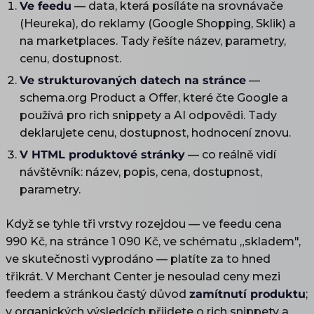
Ve feedu
— data, která posíláte na srovnávače
(Heureka), do reklamy (Google Shopping, Sklik) a
na marketplaces. Tady řešíte název, parametry,
cenu, dostupnost.
Ve strukturovaných datech na stránce
—
schema.org Product a Offer, které čte Google a
používá pro rich snippety a AI odpovědi. Tady
deklarujete cenu, dostupnost, hodnocení znovu.
V HTML produktové stránky
— co reálně vidí
návštěvník: název, popis, cena, dostupnost,
parametry.
Když se tyhle tři vrstvy rozejdou — ve feedu cena
990 Kč, na stránce 1 090 Kč, ve schématu „skladem",
ve skutečnosti vyprodáno — platíte za to hned
třikrát. V Merchant Center je nesoulad ceny mezi
feedem a stránkou častý důvod
zamítnutí produktu
;
v organických výsledcích přijdete o rich snippety a