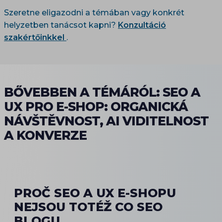
Szeretne eligazodni a témában vagy konkrét
helyzetben tanácsot kapni?
Konzultáció
szakértőinkkel
.
BŐVEBBEN A TÉMÁRÓL: SEO A
UX PRO E-SHOP: ORGANICKÁ
NÁVŠTĚVNOST, AI VIDITELNOST
A KONVERZE
PROČ SEO A UX E-SHOPU
NEJSOU TOTÉŽ CO SEO
BLOGU