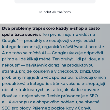
Proč vás Google neukazuje, proč návštěvníci
Mindet elutasítom
nekupují a co s tím — z pohledu, který vidí data z
feedu i konverzi na stránce.
Dva problémy trápí skoro každý e-shop a často
spolu úzce souvisí.
Ten první: „nejsme vidět na
Googlu" — produkty se neobjevují ve výsledcích,
kategorie nerankují, organická návštěvnost neroste.
A do toho se míchá AI — Google ukazuje odpovědi
přímo a lidé klikají méně. Ten druhý: „lidi přijdou, ale
nekoupí" — návštěvník dorazí na produktovou
stránku, projde košíkem a v checkoutu zmizí. Oba
problémy mají jednu věc společnou: rozhodují o nich
produktová a kategorie stránka vašeho e-shopu, její
obsah, struktura, rychlost a to, jak hladce dovede
člověka k objednávce. Tenhle průvodce je o SEO
a UX e-shopu z e-shopového pohledu, ne obecné
SEO pro blogy. Píšeme z pozice, kdy v Conviu