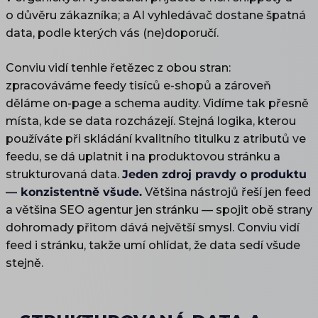
o důvěru zákazníka; a AI vyhledávač dostane špatná
data, podle kterých vás (ne)doporučí.
Conviu vidí tenhle řetězec z obou stran:
zpracováváme feedy tisíců e-shopů a zároveň
děláme on-page a schema audity. Vidíme tak přesně
místa, kde se data rozcházejí. Stejná logika, kterou
používáte při skládání kvalitního titulku z atributů ve
feedu, se dá uplatnit i na produktovou stránku a
strukturovaná data.
Jeden zdroj pravdy o produktu
— konzistentně všude.
Většina nástrojů řeší jen feed
a většina SEO agentur jen stránku — spojit obě strany
dohromady přitom dává největší smysl. Conviu vidí
feed i stránku, takže umí ohlídat, že data sedí všude
stejně.